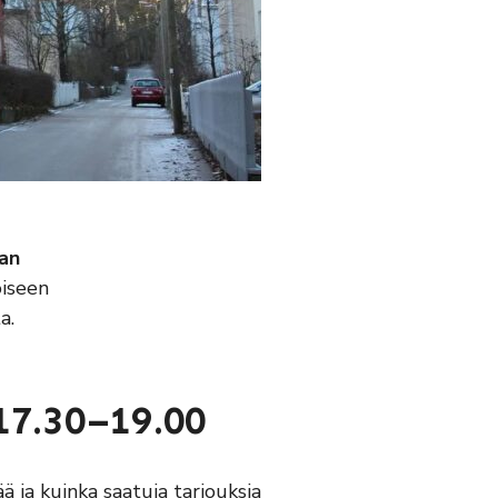
an
oiseen
a.
 17.30–19.00
ä ja kuinka saatuja tarjouksia