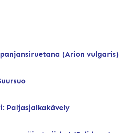
Espanjansiruetana (Arion vulgaris)
Suursuo
i: Paljasjalkakävely