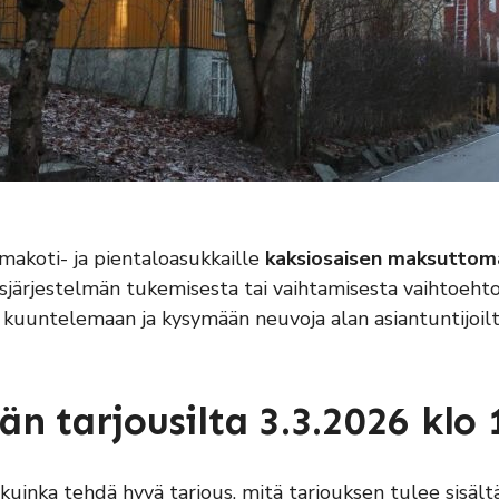
omakoti- ja pientaloasukkaille
kaksiosaisen maksuttom
järjestelmän tukemisesta tai vaihtamisesta vaihtoeht
kuuntelemaan ja kysymään neuvoja alan asiantuntijoilt
n tarjousilta 3.3.2026 klo
uinka tehdä hyvä tarjous, mitä tarjouksen tulee sisältä