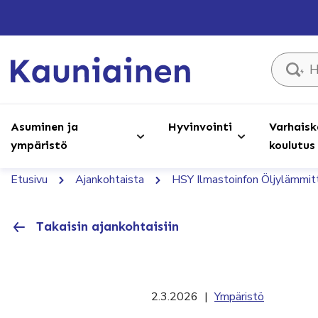
Hae sivust
Asuminen ja
Hyvinvointi
Varhaisk
ympäristö
koulutus
Etusivu
Ajankohtaista
HSY Ilmastoinfon Öljylämmittäj
Takaisin ajankohtaisiin
2.3.2026
|
Ympäristö