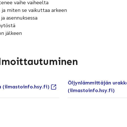
tenee vaihe vaiheelta
 ja miten se vaikuttaa arkeen
 ja asennuksessa
käytöstä
n jälkeen
 ilmoittautuminen
Öljynlämmittäjän urakk
 (ilmastoinfo.hsy.fi)
(ilmastoinfo.hsy.fi)