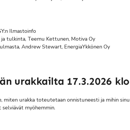
Y:n Ilmastoinfo
ja tulkinta, Teemu Kettunen, Motiva Oy
ökulmasta, Andrew Stewart, EnergiaYkkönen Oy
än urakkailta 17.3.2026 kl
, miten urakka toteutetaan onnistuneesti ja mihin sin
t selviävät myöhemmin.