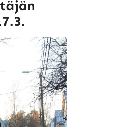
täjän
17.3.