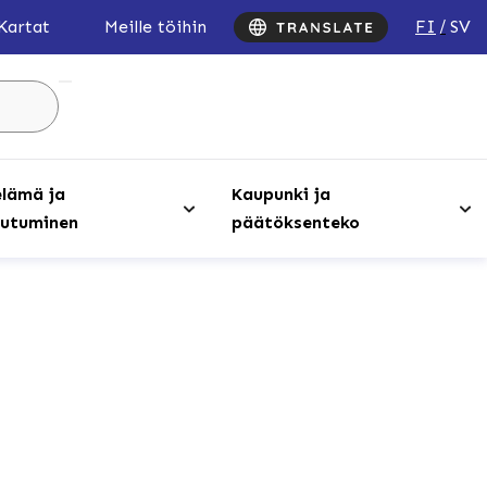
FI
SV
Kartat
Meille töihin
Hae
sivustolta
...
lämä ja
Kaupunki ja
utuminen
päätöksenteko