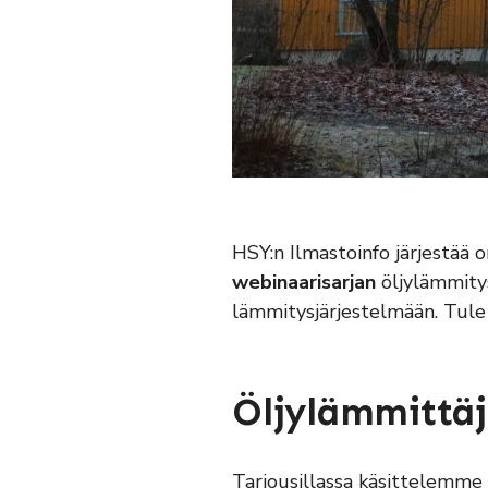
HSY:n Ilmastoinfo järjestää 
webinaarisarjan
öljylämmitys
lämmitysjärjestelmään. Tule 
Öljylämmittäjä
Tarjousillassa käsittelemme k