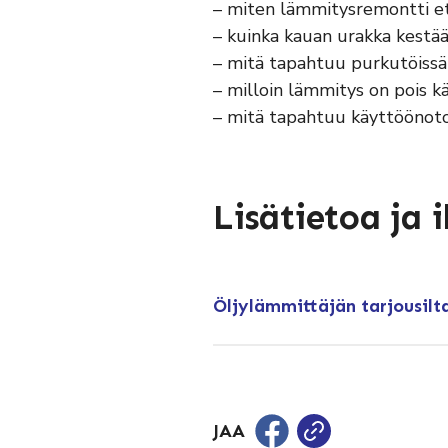
– miten lämmitysremontti e
– kuinka kauan urakka kestää
– mitä tapahtuu purkutöissä
– milloin lämmitys on pois 
– mitä tapahtuu käyttöönoto
Lisätietoa ja
Öljylämmittäjän tarjousilta
JAA