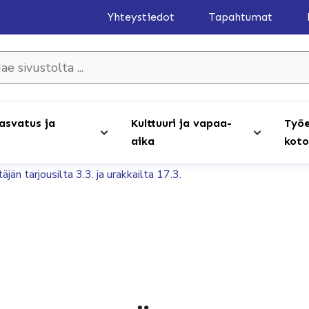
Yhteystiedot
Tapahtumat
olta ...
asvatus ja
Kulttuuri ja vapaa-
Työe
aika
koto
än tarjousilta 3.3. ja urakkailta 17.3.