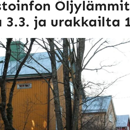
toinfon Öljylämmit
a 3.3. ja urakkailta 