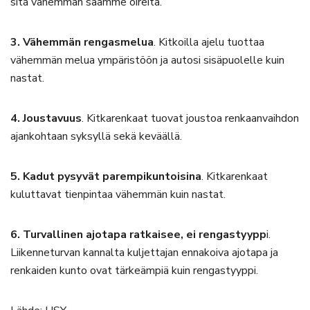
sitä vähemmän saamme oireita.
3. Vähemmän rengasmelua
. Kitkoilla ajelu tuottaa
vähemmän melua ympäristöön ja autosi sisäpuolelle kuin
nastat.
4. Joustavuus
. Kitkarenkaat tuovat joustoa renkaanvaihdon
ajankohtaan syksyllä sekä keväällä.
5.
Kadut pysyvät parempikuntoisina
. Kitkarenkaat
kuluttavat tienpintaa vähemmän kuin nastat.
6. Turvallinen ajotapa ratkaisee, ei rengastyypp
i.
Liikenneturvan kannalta kuljettajan ennakoiva ajotapa ja
renkaiden kunto ovat tärkeämpiä kuin rengastyyppi.