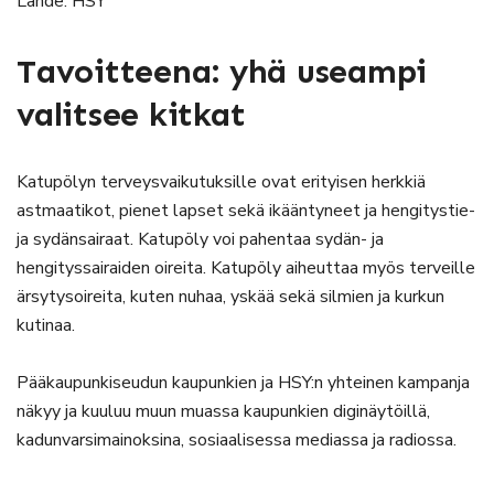
Lähde: HSY
Tavoitteena: yhä useampi
valitsee kitkat
Katupölyn terveysvaikutuksille ovat erityisen herkkiä
astmaatikot, pienet lapset sekä ikääntyneet ja hengitystie-
ja sydänsairaat. Katupöly voi pahentaa sydän- ja
hengityssairaiden oireita. Katupöly aiheuttaa myös terveille
ärsytysoireita, kuten nuhaa, yskää sekä silmien ja kurkun
kutinaa.
Pääkaupunkiseudun kaupunkien ja HSY:n yhteinen kampanja
näkyy ja kuuluu muun muassa kaupunkien diginäytöillä,
kadunvarsimainoksina, sosiaalisessa mediassa ja radiossa.