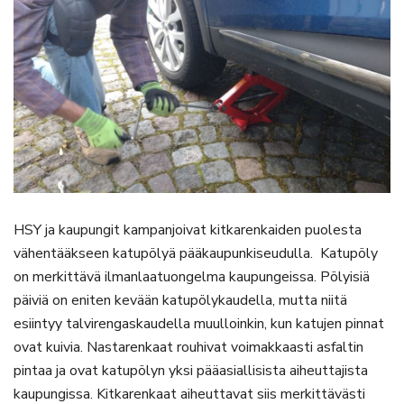
HSY ja kaupungit kampanjoivat kitkarenkaiden puolesta
vähentääkseen katupölyä pääkaupunkiseudulla. Katupöly
on merkittävä ilmanlaatuongelma kaupungeissa. Pölyisiä
päiviä on eniten kevään katupölykaudella, mutta niitä
esiintyy talvirengaskaudella muulloinkin, kun katujen pinnat
ovat kuivia. Nastarenkaat rouhivat voimakkaasti asfaltin
pintaa ja ovat katupölyn yksi pääasiallisista aiheuttajista
kaupungissa. Kitkarenkaat aiheuttavat siis merkittävästi