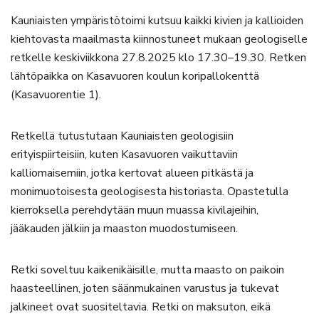
Kauniaisten ympäristötoimi kutsuu kaikki kivien ja kallioiden
kiehtovasta maailmasta kiinnostuneet mukaan geologiselle
retkelle keskiviikkona 27.8.2025 klo 17.30–19.30. Retken
lähtöpaikka on Kasavuoren koulun koripallokenttä
(Kasavuorentie 1).
Retkellä tutustutaan Kauniaisten geologisiin
erityispiirteisiin, kuten Kasavuoren vaikuttaviin
kalliomaisemiin, jotka kertovat alueen pitkästä ja
monimuotoisesta geologisesta historiasta. Opastetulla
kierroksella perehdytään muun muassa kivilajeihin,
jääkauden jälkiin ja maaston muodostumiseen.
Retki soveltuu kaikenikäisille, mutta maasto on paikoin
haasteellinen, joten säänmukainen varustus ja tukevat
jalkineet ovat suositeltavia. Retki on maksuton, eikä