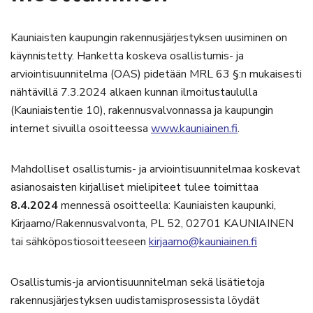
Kauniaisten kaupungin rakennusjärjestyksen uusiminen on
käynnistetty. Hanketta koskeva osallistumis- ja
arviointisuunnitelma (OAS) pidetään MRL 63 §:n mukaisesti
nähtävillä 7.3.2024 alkaen kunnan ilmoitustaululla
(Kauniaistentie 10), rakennusvalvonnassa ja kaupungin
internet sivuilla osoitteessa
www.kauniainen.fi
.
Mahdolliset osallistumis- ja arviointisuunnitelmaa koskevat
asianosaisten kirjalliset mielipiteet tulee toimittaa
8.4.2024
mennessä osoitteella: Kauniaisten kaupunki,
Kirjaamo/Rakennusvalvonta, PL 52, 02701 KAUNIAINEN
tai sähköpostiosoitteeseen
kirjaamo@kauniainen.fi
Osallistumis-ja arviontisuunnitelman sekä lisätietoja
rakennusjärjestyksen uudistamisprosessista löydät