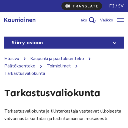
FI
SV
Haku
Valikko
Siirry osioon
Etusivu
Kaupunki ja päätöksenteko
Päätöksenteko
Toimielimet
Tarkastusvaliokunta
Tarkastusvaliokunta
Tarkastusvaliokunta ja tilintarkastaja vastaavat ulkoisesta
valvonnasta kuntalain ja hallintosäännön mukaisesti.