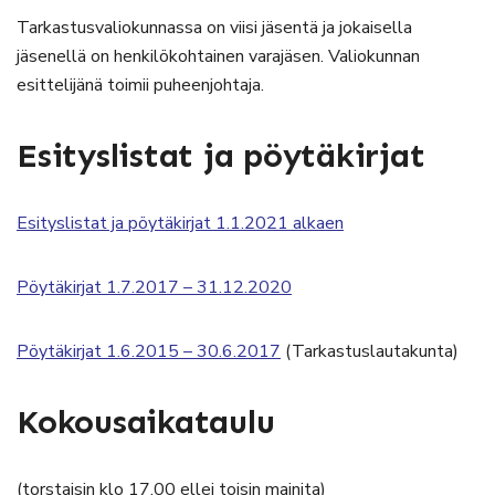
Tarkastusvaliokunnassa on viisi jäsentä ja jokaisella
jäsenellä on henkilökohtainen varajäsen. Valiokunnan
esittelijänä toimii puheenjohtaja.
Esityslistat ja pöytäkirjat
Esityslistat ja pöytäkirjat 1.1.2021 alkaen
Pöytäkirjat 1.7.2017 – 31.12.2020
Pöytäkirjat 1.6.2015 – 30.6.2017
(Tarkastuslautakunta)
Kokousaikataulu
(torstaisin klo 17.00 ellei toisin mainita)