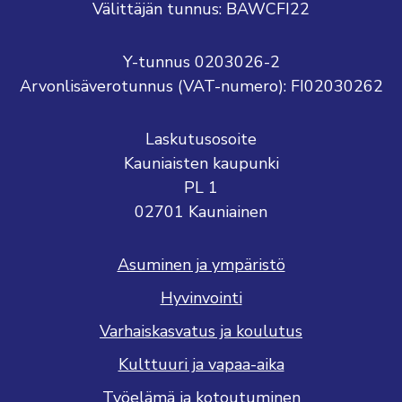
Välittäjän tunnus: BAWCFI22
Y-tunnus 0203026-2
Arvonlisäverotunnus (VAT-numero): FI02030262
Laskutusosoite
Kauniaisten kaupunki
PL 1
02701 Kauniainen
Asuminen ja ympäristö
Hyvinvointi
Varhaiskasvatus ja koulutus
Kulttuuri ja vapaa-aika
Työelämä ja kotoutuminen