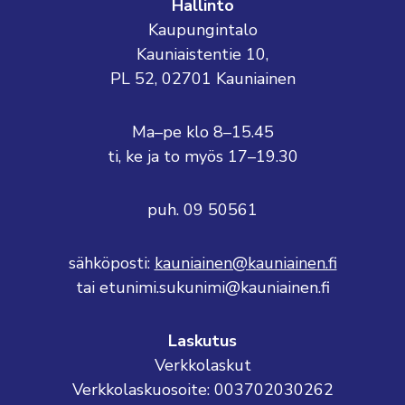
Hallinto
Kaupungintalo
Kauniaistentie 10,
PL 52, 02701 Kauniainen
Ma–pe klo 8–15.45
ti, ke ja to myös 17–19.30
puh. 09 50561
sähköposti:
kauniainen@kauniainen.fi
tai etunimi.sukunimi@kauniainen.fi
Laskutus
Verkkolaskut
Verkkolaskuosoite: 003702030262