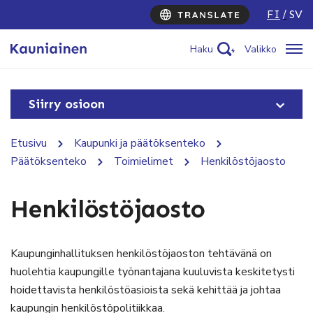
FI
SV
Haku
Valikko
Siirry osioon
Etusivu
Kaupunki ja päätöksenteko
Päätöksenteko
Toimielimet
Henkilöstöjaosto
Henkilöstöjaosto
Kaupunginhallituksen henkilöstöjaoston tehtävänä on
huolehtia kaupungille työnantajana kuuluvista keskitetysti
hoidettavista henkilöstöasioista sekä kehittää ja johtaa
kaupungin henkilöstöpolitiikkaa.