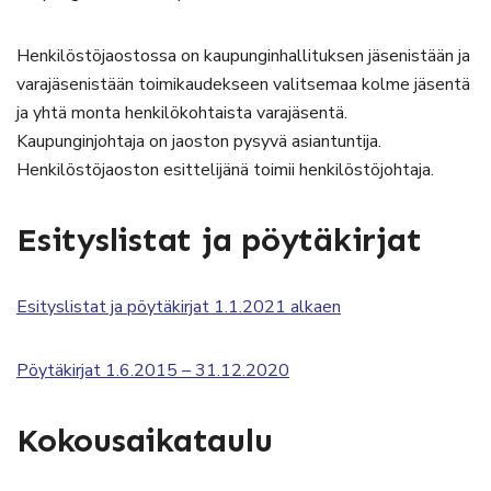
Henkilöstöjaostossa on kaupunginhallituksen jäsenistään ja
varajäsenistään toimikaudekseen valitsemaa kolme jäsentä
ja yhtä monta henkilökohtaista varajäsentä.
Kaupunginjohtaja on jaoston pysyvä asiantuntija.
Henkilöstöjaoston esittelijänä toimii henkilöstöjohtaja.
Esityslistat ja pöytäkirjat
Esityslistat ja pöytäkirjat 1.1.2021 alkaen
Pöytäkirjat 1.6.2015 – 31.12.2020
Kokousaikataulu