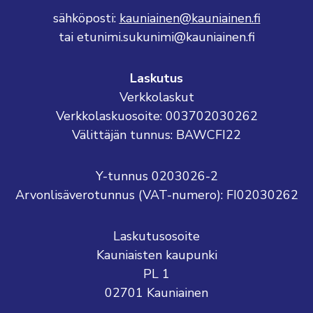
sähköposti:
kauniainen@kauniainen.fi
tai etunimi.sukunimi@kauniainen.fi
Laskutus
Verkkolaskut
Verkkolaskuosoite: 003702030262
Välittäjän tunnus: BAWCFI22
Y-tunnus 0203026-2
Arvonlisäverotunnus (VAT-numero): FI02030262
Laskutusosoite
Kauniaisten kaupunki
PL 1
02701 Kauniainen