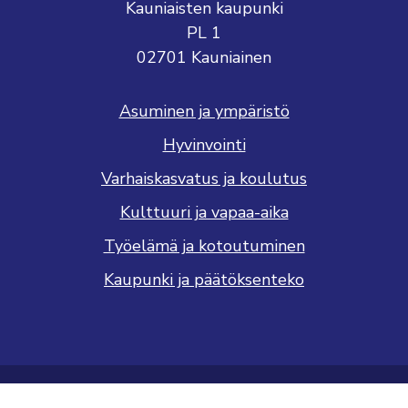
Kauniaisten kaupunki
PL 1
02701 Kauniainen
Asuminen ja ympäristö
Hyvinvointi
Varhaiskasvatus ja koulutus
Kulttuuri ja vapaa-aika
Työelämä ja kotoutuminen
Kaupunki ja päätöksenteko
Saavutettavuusseloste
Tietosuojaseloste