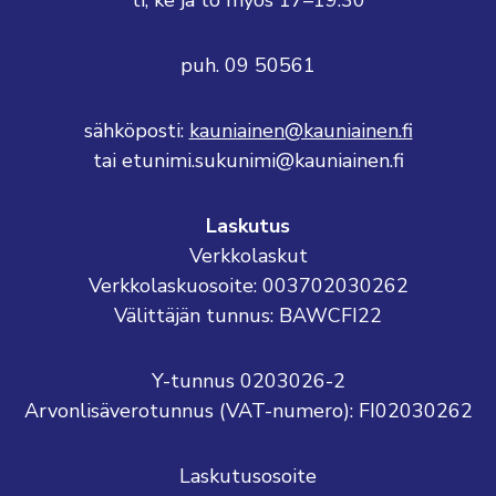
ti, ke ja to myös 17–19.30
puh. 09 50561
sähköposti:
kauniainen@kauniainen.fi
tai etunimi.sukunimi@kauniainen.fi
Laskutus
Verkkolaskut
Verkkolaskuosoite: 003702030262
Välittäjän tunnus: BAWCFI22
Y-tunnus 0203026-2
Arvonlisäverotunnus (VAT-numero): FI02030262
Laskutusosoite