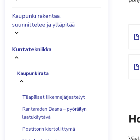
pohj
Kaupunki rakentaa,
suunnittelee ja ylläpitää
Kuntatekniikka
Kaupunkirata
Tilapäiset liikennejärjestelyt
Rantaradan Baana – pyöräilyn
Ha
laatukäytävä
Postitorin kiertoliittymä
Väyl