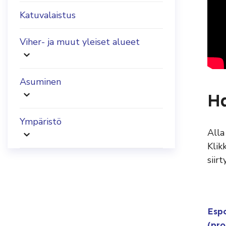
Katuvalaistus
Viher- ja muut yleiset alueet
Asuminen
H
Ympäristö
Alla
Klik
siir
Esp
(pro