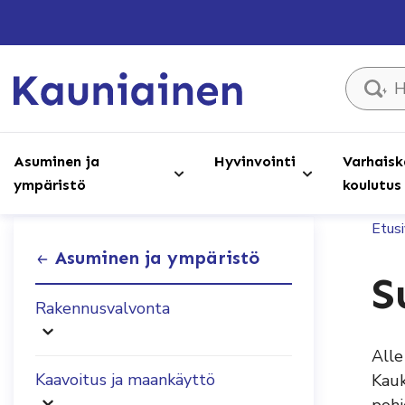
Hae sivust
Asuminen ja
Hyvinvointi
Varhaisk
ympäristö
koulutus
Etus
Asuminen ja ympäristö
S
Rakennusvalvonta
Alle
Kaavoitus ja maankäyttö
Kauk