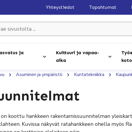
Yhteystiedot
Tapahtumat
olta ...
asvatus ja
Kulttuuri ja vapaa-
Työe
aika
koto
ivu
Asuminen ja ympäristö
Kuntatekniikka
Kaupunk
uunnitelmat
 on koottu hankkeen rakentamissuunnitelman yleiskar
lahteen. Kuvissa näkyvät ratahankkeen ohella myös R