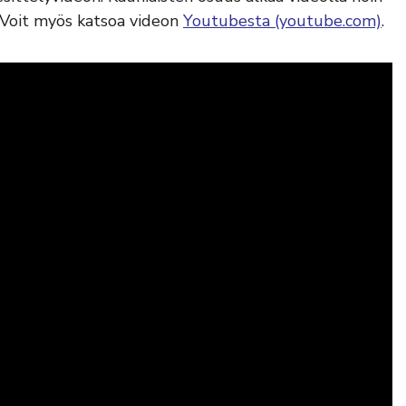
. Voit myös katsoa videon
Youtubesta (youtube.com)
.