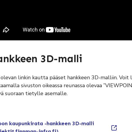
ankkeen 3D-malli
 olevan linkin kautta pääset hankkeen 3D-malliin. Voit 
kaamalla sivuston oikeassa reunassa olevaa ”VIEWPOINTS
tyä suoraan tietylle asemalle.
oon kaupunkirata -hankkeen 3D-malli
jektit.finnmap-infra.fi)