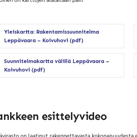
oinen on karttojen alalaitaan päin.
Yleiskartta: Rakentamissuunnitelma
Leppävaara – Koivuhovi (pdf)
Suunnitelmakartta välillä Leppävaara –
Koivuhovi (pdf)
nkkeen esittelyvideo
ävirasto on laatinut rakennettavasta kokonaisuudesta e