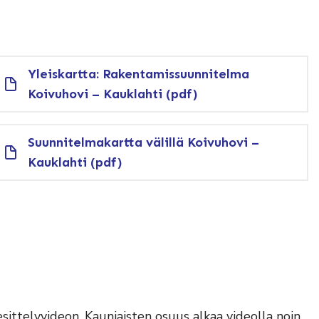
Yleiskartta: Rakentamissuunnitelma
Koivuhovi – Kauklahti (pdf)
Suunnitelmakartta välillä Koivuhovi –
Kauklahti (pdf)
sittelyvideon. Kauniaisten osuus alkaa videolla noin