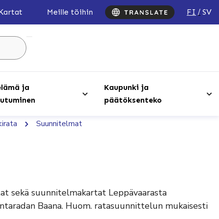
FI
SV
Kartat
Meille töihin
Hae
sivustolta
...
lämä ja
Kaupunki ja
utuminen
päätöksenteko
irata
Suunnitelmat
tat sekä suunnitelmakartat Leppävaarasta
antaradan Baana. Huom. ratasuunnittelun mukaisesti