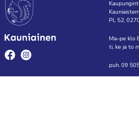
Kaupungint
Kauniaisten
PL 52, 027
Ma–pe klo 
ti, ke ja t
puh. 09 50
sähköposti:
tai etunimi
Saavu