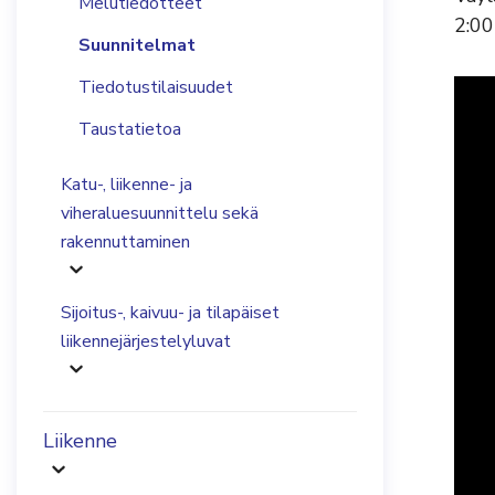
Melutiedotteet
2:00
Suunnitelmat
Tiedotustilaisuudet
Taustatietoa
Katu-, liikenne- ja
viheraluesuunnittelu sekä
rakennuttaminen
Sijoitus-, kaivuu- ja tilapäiset
liikennejärjestelyluvat
Liikenne