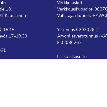
alo
Verkkolaskut
tie 10,
Verkkolaskuosoite: 003
01 Kauniainen
Välittäjän tunnus: BAWC
8–15.45
Y-tunnus 0203026-2
o myös 17–19.30
Arvonlisäverotunnus (VA
FI02030262
561
Laskutusosoite
Kauniaisten kaupunki
kauniainen@kauniainen.fi
PL 1
.sukunimi@kauniainen.fi
02701 Kauniainen
tettavuusseloste
Tietosuojaseloste
Näytä evästeaset