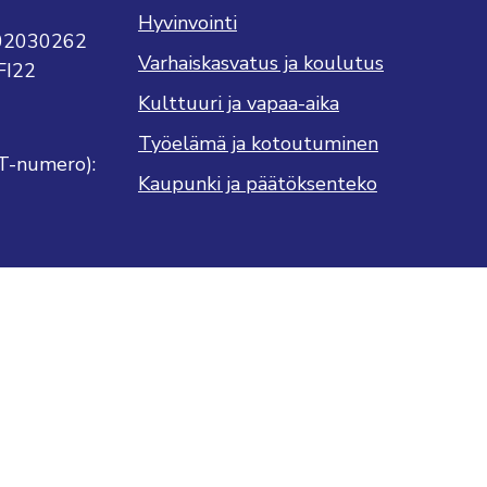
Hyvinvointi
702030262
Varhaiskasvatus ja koulutus
FI22
Kulttuuri ja vapaa-aika
Työelämä ja kotoutuminen
T-numero):
Kaupunki ja päätöksenteko
ukseni