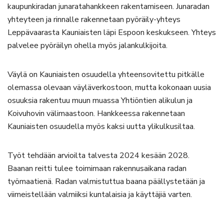
kaupunkiradan junaratahankkeen rakentamiseen. Junaradan
yhteyteen ja rinnalle rakennetaan pyöräily-yhteys
Leppävaarasta Kauniaisten läpi Espoon keskukseen. Yhteys
palvelee pyöräilyn ohella myös jalankulkijoita.
Väylä on Kauniaisten osuudella yhteensovitettu pitkälle
olemassa olevaan väyläverkostoon, mutta kokonaan uusia
osuuksia rakentuu muun muassa Yhtiöntien alikulun ja
Koivuhovin välimaastoon. Hankkeessa rakennetaan
Kauniaisten osuudella myös kaksi uutta ylikulkusiltaa.
Työt tehdään arvioilta talvesta 2024 kesään 2028.
Baanan reitti tulee toimimaan rakennusaikana radan
työmaatienä. Radan valmistuttua baana päällystetään ja
viimeistellään valmiiksi kuntalaisia ja käyttäjiä varten.