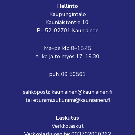
Hallinto
Kaupungintalo
Kauniaistentie 10,
PL 52, 02701 Kauniainen
Ma–pe klo 8–15.45
ti, ke ja to myös 17–19.30
puh. 09 50561
sähköposti:
kauniainen@kauniainen.fi
tai etunimi.sukunimi@kauniainen.fi
Laskutus
Verkkolaskut
Verkkolaskuosoite: 003702030262