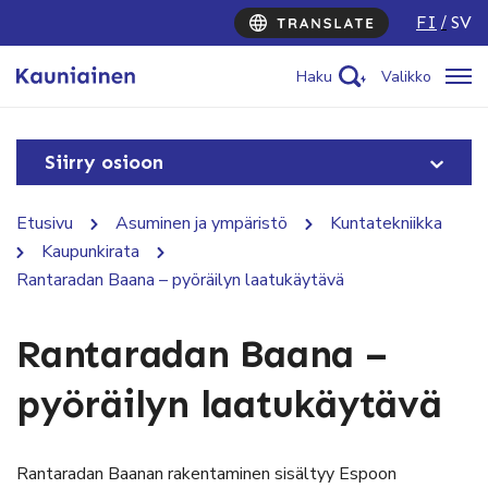
FI
SV
Haku
Valikko
Siirry osioon
Etusivu
Asuminen ja ympäristö
Kuntatekniikka
Kaupunkirata
Rantaradan Baana – pyöräilyn laatukäytävä
Rantaradan Baana –
pyöräilyn laatukäytävä
Rantaradan Baanan rakentaminen sisältyy Espoon