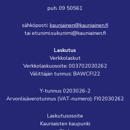
puh. 09 50561
sähköposti:
kauniainen@kauniainen.fi
tai etunimi.sukunimi@kauniainen.fi
Laskutus
Verkkolaskut
Verkkolaskuosoite: 003702030262
Välittäjän tunnus: BAWCFI22
Y-tunnus 0203026-2
Arvonlisäverotunnus (VAT-numero): FI02030262
Laskutusosoite
Kauniaisten kaupunki