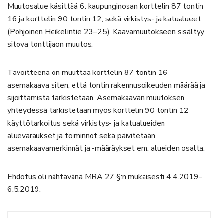
Muutosalue käsittää 6. kaupunginosan korttelin 87 tontin
16 ja korttelin 90 tontin 12, sekä virkistys- ja katualueet
(Pohjoinen Heikelintie 23–25). Kaavamuutokseen sisältyy
sitova tonttijaon muutos.
Tavoitteena on muuttaa korttelin 87 tontin 16
asemakaava siten, että tontin rakennusoikeuden määrää ja
sijoittamista tarkistetaan. Asemakaavan muutoksen
yhteydessä tarkistetaan myös korttelin 90 tontin 12
käyttötarkoitus sekä virkistys- ja katualueiden
aluevaraukset ja toiminnot sekä päivitetään
asemakaavamerkinnät ja -määräykset em. alueiden osalta.
Ehdotus oli nähtävänä MRA 27 §:n mukaisesti 4.4.2019–
6.5.2019.