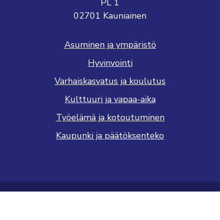
PL 1
02701 Kauniainen
Asuminen ja ympäristö
Hyvinvointi
Varhaiskasvatus ja koulutus
Kulttuuri ja vapaa-aika
Työelämä ja kotoutuminen
Kaupunki ja päätöksenteko
Saavutettavuusseloste
Tietosuojaseloste