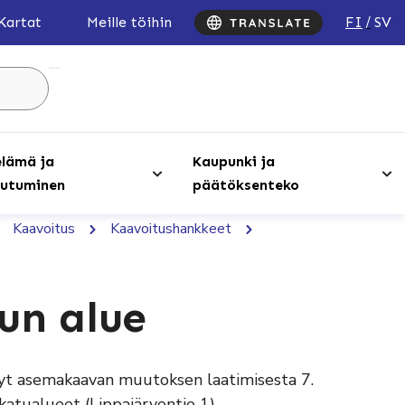
FI
SV
Kartat
Meille töihin
Hae
sivustolta
...
lämä ja
Kaupunki ja
utuminen
päätöksenteko
Kaavoitus
Kaavoitushankkeet
un alue
nyt asemakaavan muutoksen laatimisesta 7.
 katualueet (Lippajärventie 1).