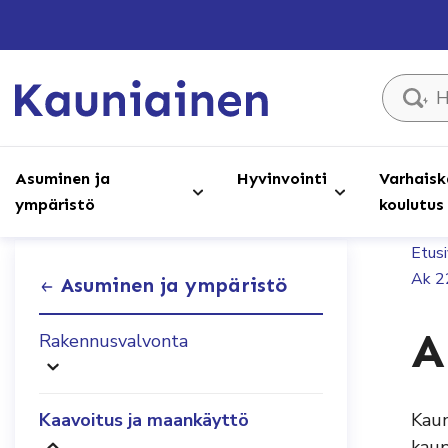
Hae sivust
Asuminen ja
Hyvinvointi
Varhaisk
ympäristö
koulutus
Etus
Ak 2
Asuminen ja ympäristö
A
Rakennusvalvonta
Kaavoitus ja maankäyttö
Kaun
kaup