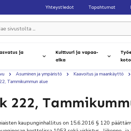
Yhteystiedot
Tapahtumat
olta ...
asvatus ja
Kulttuuri ja vapaa-
Työe
aika
koto
ivu
Asuminen ja ympäristö
Kaavoitus ja maankäyttö
22, Tammikummun alue
k 222, Tammikumm
iaisten kaupunginhallitus on 15.6.2016 § 120 päättä
unginosan korttelissa 1053 sekä virkistys-, liikenne- ja