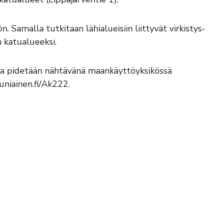
Samalla tutkitaan lähialueisiin liittyvät virkistys-
 katualueeksi.
lma pidetään nähtävänä maankäyttöyksikössä
niainen.fi/Ak222.