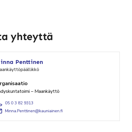
a yhteyttä
inna Penttinen
aankäyttöpäällikkö
rganisaatio
hdyskuntatoimi – Maankäyttö
05 0 3 82 9313
Minna.Penttinen@kauniainen.fi