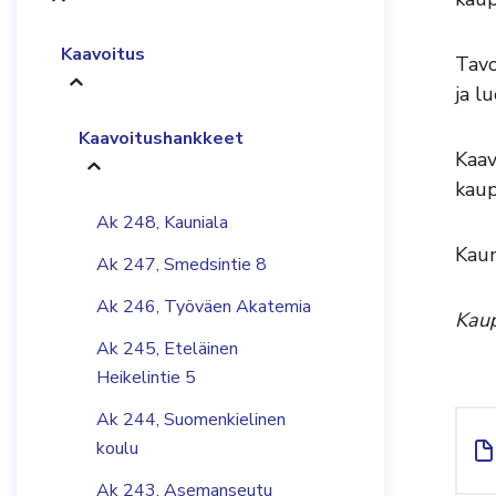
Kaavoitus
Tavo
ja l
Kaavoitushankkeet
Kaav
kaup
Ak 248, Kauniala
Kaun
Ak 247, Smedsintie 8
Ak 246, Työväen Akatemia
Kaup
Ak 245, Eteläinen
Heikelintie 5
Ak 244, Suomenkielinen
koulu
Ak 243, Asemanseutu