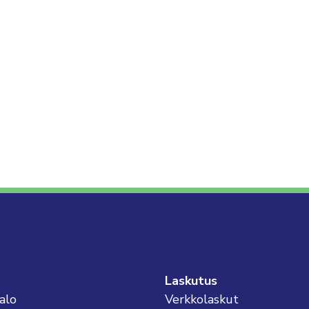
Laskutus
alo
Verkkolaskut