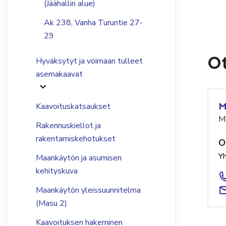
(Jäähallin alue)
Ak 238, Vanha Turuntie 27-
29
Ot
Hyväksytyt ja voimaan tulleet
asemakaavat
M
Kaavoituskatsaukset
M
Rakennuskiellot ja
rakentamiskehotukset
O
Y
Maankäytön ja asumisen
kehityskuva
Maankäytön yleissuunnitelma
(Masu 2)
Kaavoituksen hakeminen