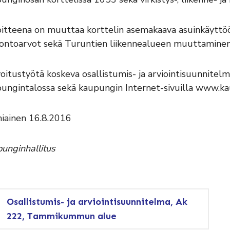
itteena on muuttaa korttelin asemakaava asuinkäyttöön. 
uontoarvot sekä Turuntien liikennealueen muuttaminen
oitustyötä koskeva osallistumis- ja arviointisuunnite
ungintalossa sekä kaupungin Internet-sivuilla www.kau
iainen 16.8.2016
unginhallitus
Osallistumis- ja arviointisuunnitelma, Ak
222, Tammikummun alue