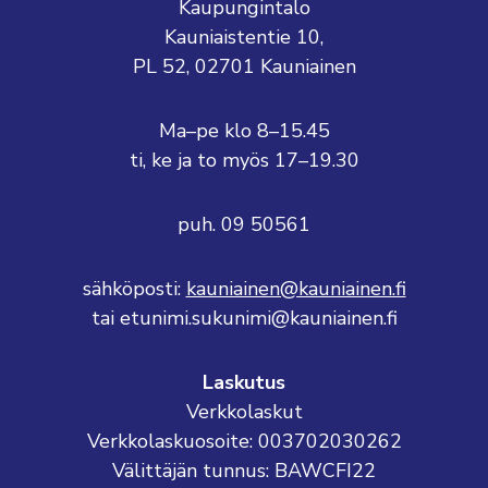
Kaupungintalo
Kauniaistentie 10,
PL 52, 02701 Kauniainen
Ma–pe klo 8–15.45
ti, ke ja to myös 17–19.30
puh. 09 50561
sähköposti:
kauniainen@kauniainen.fi
tai etunimi.sukunimi@kauniainen.fi
Laskutus
Verkkolaskut
Verkkolaskuosoite: 003702030262
Välittäjän tunnus: BAWCFI22