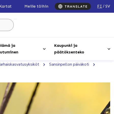
FI
SV
Kartat
Meille töihin
Hae
sivustolta
...
lämä ja
Kaupunki ja
utuminen
päätöksenteko
arhaiskasvatusyksiköt
Sansinpellon päiväkoti