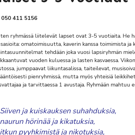
. 050 411 5156
sten ryhmässä liitelevät lapset ovat 3-5 vuotiaita. He h
sasioita: omatoimisuutta, kaverin kanssa toimimista ja
intasuunnitelmat tehdään joka vuosi lapsiryhmän miele
kaantuvat vuoden kuluessa ja lasten kasvaessa. Viikon a
astossa, jumppaavat liikuntasalissa, taiteilevat, musisoi
ääntöisesti pienryhmissä, mutta myös yhteisiä leikkihet
svattajaa ja tarvittaessa 1 avustaja. Ryhmään mahtuu e
Siiven ja kuiskauksen suhahduksia,
naurun hörinää ja kikatuksia,
itkun pyyhkimistä ja nikotuksia,