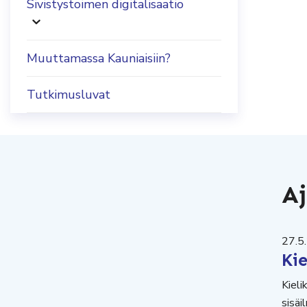
Sivistystoimen digitalisaatio
Muuttamassa Kauniaisiin?
Tutkimusluvat
Aj
27.5
Ki
Kieli
sisäi