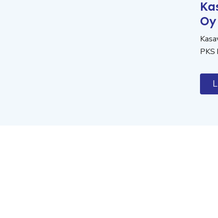
Ka
Oy
Kasav
PKS 
L