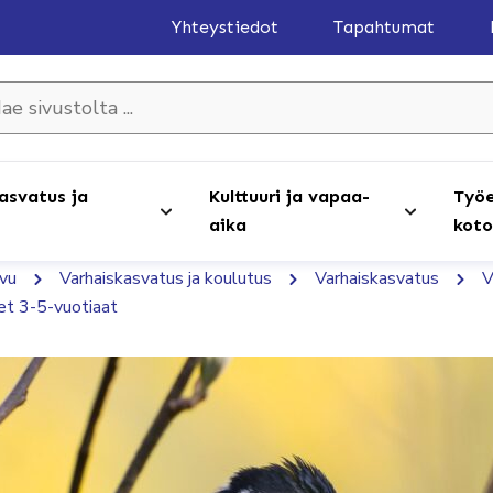
Yhteystiedot
Tapahtumat
olta ...
asvatus ja
Kulttuuri ja vapaa-
Työe
aika
koto
ivu
Varhaiskasvatus ja koulutus
Varhaiskasvatus
V
et 3-5-vuotiaat