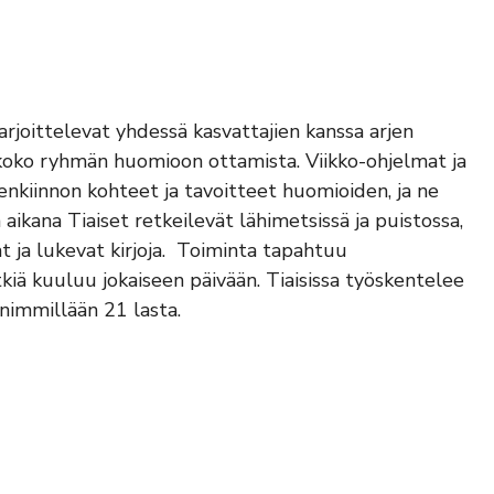
arjoittelevat yhdessä kasvattajien kanssa arjen
 koko ryhmän huomioon ottamista. Viikko-ohjelmat ja
nkiinnon kohteet ja tavoitteet huomioiden, ja ne
ikana Tiaiset retkeilevät lähimetsissä ja puistossa,
vat ja lukevat kirjoja. Toiminta tapahtuu
kiä kuuluu jokaiseen päivään. Tiaisissa työskentelee
nimmillään 21 lasta.