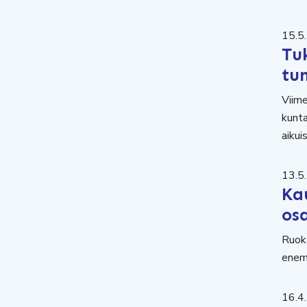
15.5
Tuk
tun
Viime
kunta
aikui
13.5
Ka
os
Ruok
enemm
16.4