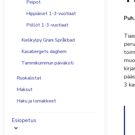
Peipot
Hippiäiset 1-3-vuotiaat
Puh
Pöllöt 1-3-vuotiaat
Tiai
Kielikylpy Grani Språkbad
peru
Kasabergets daghem
toim
muok
Tammikummun päiväkoti
kirj
pääs
Ruokalistat
3 ka
Maksut
Haku ja lomakkeet
Esiopetus