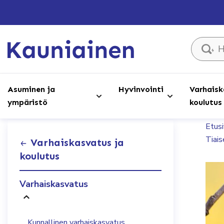
Hae sivust
Asuminen ja
Hyvinvointi
Varhaisk
ympäristö
koulutus
Etus
Tiais
Varhaiskasvatus ja
koulutus
Varhaiskasvatus
Kunnallinen varhaiskasvatus