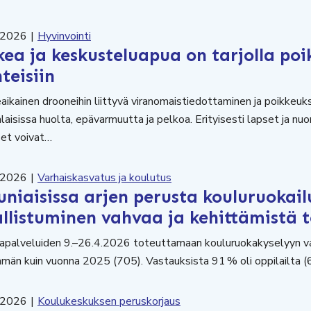
.2026
|
Hyvinvointi
ea ja keskusteluapua on tarjolla poi
teisiin
aikainen drooneihin liittyvä viranomaistiedottaminen ja poikkeuk
laisissa huolta, epävarmuutta ja pelkoa. Erityisesti lapset ja n
set voivat…
.2026
|
Varhaiskasvatus ja koulutus
uniaisissa arjen perusta kouluruokail
allistuminen vahvaa ja kehittämistä
apalveluiden 9.–26.4.2026 toteuttamaan kouluruokakyselyyn va
än kuin vuonna 2025 (705). Vastauksista 91 % oli oppilailta (
.2026
|
Koulukeskuksen peruskorjaus