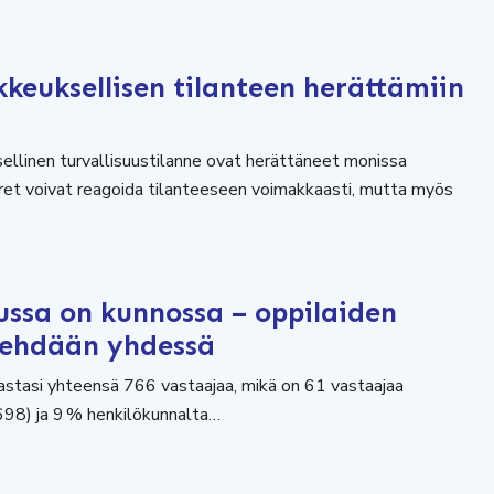
kkeuksellisen tilanteen herättämiin
sellinen turvallisuustilanne ovat herättäneet monissa
uoret voivat reagoida tilanteeseen voimakkaasti, mutta myös
ussa on kunnossa – oppilaiden
 tehdään yhdessä
stasi yhteensä 766 vastaajaa, mikä on 61 vastaajaa
698) ja 9 % henkilökunnalta…