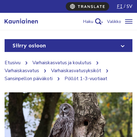
FI
SV
Haku
Valikko
Siirry osioon
Etusivu
Varhaiskasvatus ja koulutus
Varhaiskasvatus
Varhaiskasvatusyksiköt
Sansinpellon päiväkoti
Pöllöt 1-3-vuotiaat