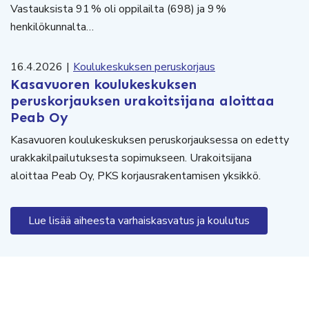
Vastauksista 91 % oli oppilailta (698) ja 9 %
henkilökunnalta…
16.4.2026
|
Koulukeskuksen peruskorjaus
Kasavuoren koulukeskuksen
peruskorjauksen urakoitsijana aloittaa
Peab Oy
Kasavuoren koulukeskuksen peruskorjauksessa on edetty
urakkakilpailutuksesta sopimukseen. Urakoitsijana
aloittaa Peab Oy, PKS korjausrakentamisen yksikkö.
Lue lisää aiheesta varhaiskasvatus ja koulutus