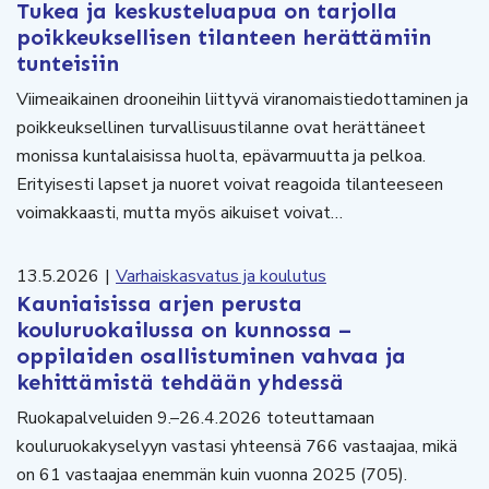
Tukea ja keskusteluapua on tarjolla
poikkeuksellisen tilanteen herättämiin
tunteisiin
Viimeaikainen drooneihin liittyvä viranomaistiedottaminen ja
poikkeuksellinen turvallisuustilanne ovat herättäneet
monissa kuntalaisissa huolta, epävarmuutta ja pelkoa.
Erityisesti lapset ja nuoret voivat reagoida tilanteeseen
voimakkaasti, mutta myös aikuiset voivat…
13.5.2026
|
Varhaiskasvatus ja koulutus
Kauniaisissa arjen perusta
kouluruokailussa on kunnossa –
oppilaiden osallistuminen vahvaa ja
kehittämistä tehdään yhdessä
Ruokapalveluiden 9.–26.4.2026 toteuttamaan
kouluruokakyselyyn vastasi yhteensä 766 vastaajaa, mikä
on 61 vastaajaa enemmän kuin vuonna 2025 (705).