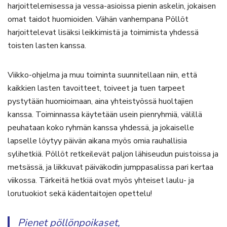
harjoittelemisessa ja vessa-asioissa pienin askelin, jokaisen
omat taidot huomioiden. Vähän vanhempana Pöllöt
harjoittelevat lisäksi leikkimistä ja toimimista yhdessä
toisten lasten kanssa.
Viikko-ohjelma ja muu toiminta suunnitellaan niin, että
kaikkien lasten tavoitteet, toiveet ja tuen tarpeet
pystytään huomioimaan, aina yhteistyössä huoltajien
kanssa. Toiminnassa käytetään usein pienryhmiä, välillä
peuhataan koko ryhmän kanssa yhdessä, ja jokaiselle
lapselle löytyy päivän aikana myös omia rauhallisia
sylihetkiä. Pöllöt retkeilevät paljon lähiseudun puistoissa ja
metsässä, ja liikkuvat päiväkodin jumppasalissa pari kertaa
viikossa. Tärkeitä hetkiä ovat myös yhteiset laulu- ja
lorutuokiot sekä kädentaitojen opettelu!
Pienet pöllönpoikaset,