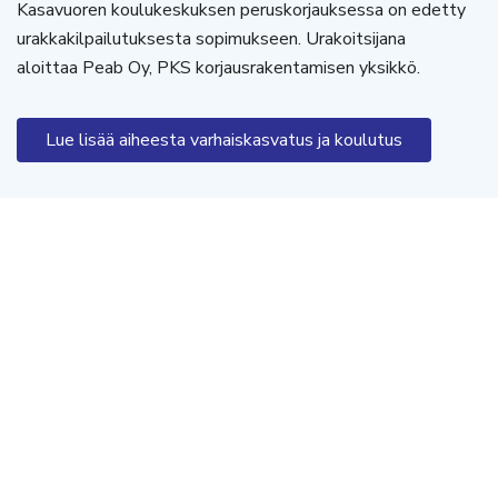
Kasavuoren koulukeskuksen peruskorjauksessa on edetty
urakkakilpailutuksesta sopimukseen. Urakoitsijana
aloittaa Peab Oy, PKS korjausrakentamisen yksikkö.
Lue lisää aiheesta varhaiskasvatus ja koulutus