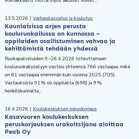
voimakkaasti, mutta myös aikuiset voivat…
13.5.2026
|
Varhaiskasvatus ja koulutus
Kauniaisissa arjen perusta
kouluruokailussa on kunnossa –
oppilaiden osallistuminen vahvaa ja
kehittämistä tehdään yhdessä
Ruokapalveluiden 9.–26.4.2026 toteuttamaan
kouluruokakyselyyn vastasi yhteensä 766 vastaajaa, mikä
on 61 vastaajaa enemmän kuin vuonna 2025 (705).
Vastauksista 91 % oli oppilailta (698) ja 9 %
henkilökunnalta…
16.4.2026
|
Koulukeskuksen peruskorjaus
Kasavuoren koulukeskuksen
peruskorjauksen urakoitsijana aloittaa
Peab Oy