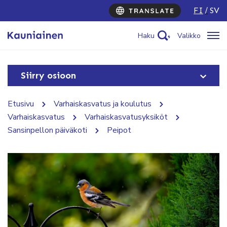
FI
SV
Haku
Valikko
Siirry osioon
Etusivu
Varhaiskasvatus ja koulutus
Varhaiskasvatus
Varhaiskasvatusyksiköt
Sansinpellon päiväkoti
Peipot