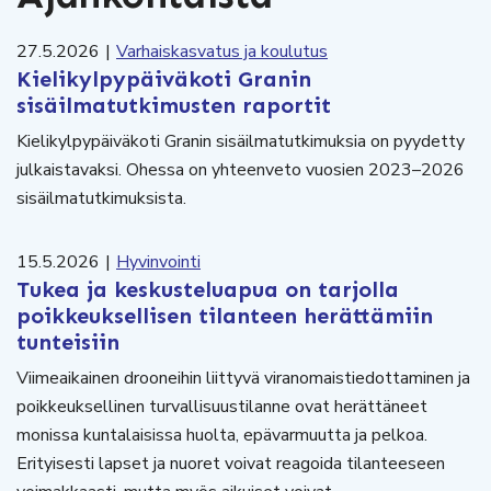
27.5.2026
|
Varhaiskasvatus ja koulutus
Kielikylpypäiväkoti Granin
sisäilmatutkimusten raportit
Kielikylpypäiväkoti Granin sisäilmatutkimuksia on pyydetty
julkaistavaksi. Ohessa on yhteenveto vuosien 2023–2026
sisäilmatutkimuksista.
15.5.2026
|
Hyvinvointi
Tukea ja keskusteluapua on tarjolla
poikkeuksellisen tilanteen herättämiin
tunteisiin
Viimeaikainen drooneihin liittyvä viranomaistiedottaminen ja
poikkeuksellinen turvallisuustilanne ovat herättäneet
monissa kuntalaisissa huolta, epävarmuutta ja pelkoa.
Erityisesti lapset ja nuoret voivat reagoida tilanteeseen