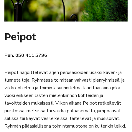
Peipot
Puh. 050 411 5796
Peipot harjoittelevat arjen perusasioiden lisäksi kaveri- ja
tunnetaitoja. Ryhmässä toimitaan vahvasti pienryhmissä, ja
viikko-ohjelma ja toimintasuunnitelma laaditaan aina joka
vuosi erikseen lasten mielenkiinnon kohteiden ja
tavoitteiden mukaisesti. Viikon aikana Peipot retkeilevät
puistossa, metsissä tai vaikka paloasemalla, jumppaavat
salissa tai käyvät vesileikeissä, taiteilevat ja musisoivat.
Ryhmän pääasiallisena toimintamuotona on kuitenkin leikki,