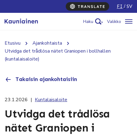
FI
SV
Haku
Valikko
Etusivu
Ajankohtaista
Utvidga det trådlösa nätet Graniopen i bollhallen
(kuntalaisaloite)
Takaisin ajankohtaisiin
23.1.2026
|
Kuntalaisaloite
Utvidga det trådlösa
nätet Graniopen i