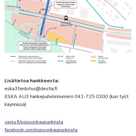
Lisätietoa hankkeesta:
eska3tiedotus@destia.fi
ESKA AU3 hankepuhelinnumero 041-725 0300 (kun työt
käynnissä)
vayla.fi/espoonkaupunkirata
facebook.com/espoonkaupunkirata