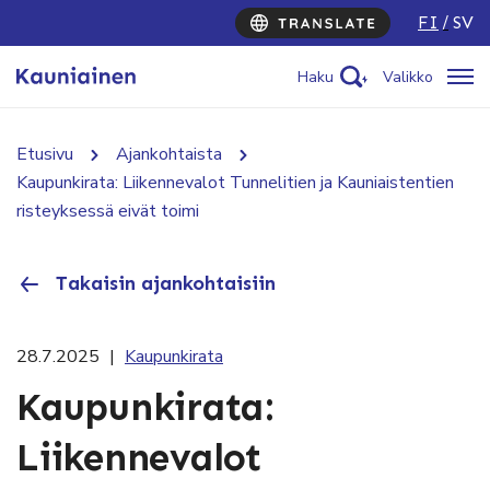
FI
SV
Haku
Valikko
Etusivu
Ajankohtaista
Kaupunkirata: Liikennevalot Tunnelitien ja Kauniaistentien
risteyksessä eivät toimi
Takaisin ajankohtaisiin
28.7.2025
|
Kaupunkirata
Kaupunkirata:
Liikennevalot