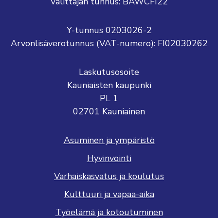
Välittäjän tunnus: BAWCFI22
Y-tunnus 0203026-2
Arvonlisäverotunnus (VAT-numero): FI02030262
Laskutusosoite
Kauniaisten kaupunki
PL 1
02701 Kauniainen
Asuminen ja ympäristö
Hyvinvointi
Varhaiskasvatus ja koulutus
Kulttuuri ja vapaa-aika
Työelämä ja kotoutuminen