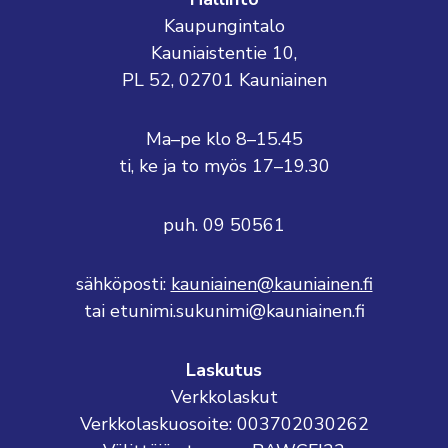
Kaupungintalo
Kauniaistentie 10,
PL 52, 02701 Kauniainen
Ma–pe klo 8–15.45
ti, ke ja to myös 17–19.30
puh. 09 50561
sähköposti:
kauniainen@kauniainen.fi
tai etunimi.sukunimi@kauniainen.fi
Laskutus
Verkkolaskut
Verkkolaskuosoite: 003702030262