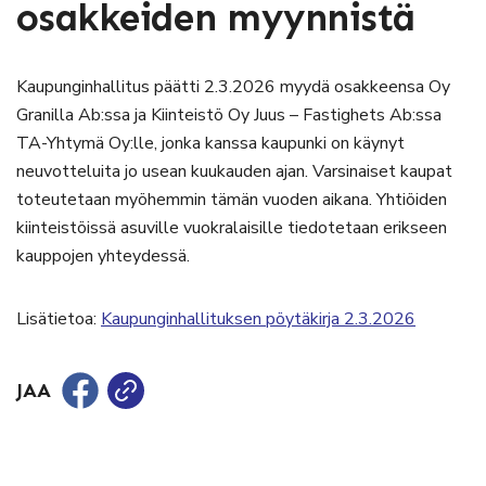
osakkeiden myynnistä
Kaupunginhallitus päätti 2.3.2026 myydä osakkeensa Oy
Granilla Ab:ssa ja Kiinteistö Oy Juus – Fastighets Ab:ssa
TA-Yhtymä Oy:lle, jonka kanssa kaupunki on käynyt
neuvotteluita jo usean kuukauden ajan. Varsinaiset kaupat
toteutetaan myöhemmin tämän vuoden aikana. Yhtiöiden
kiinteistöissä asuville vuokralaisille tiedotetaan erikseen
kauppojen yhteydessä.
Lisätietoa:
Kaupunginhallituksen pöytäkirja 2.3.2026
JAA