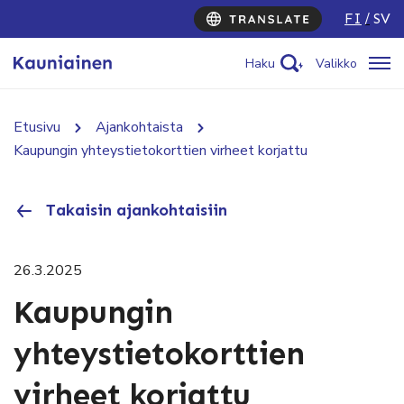
FI
SV
Haku
Valikko
Etusivu
Ajankohtaista
Kaupungin yhteystietokorttien virheet korjattu
Takaisin ajankohtaisiin
26.3.2025
Kaupungin
yhteystietokorttien
virheet korjattu