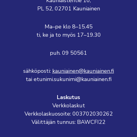
Kauniaistentie 10,
PL 52, 02701 Kauniainen
Ma–pe klo 8–15.45
ti, ke ja to myös 17–19.30
puh. 09 50561
sähköposti:
kauniainen@kauniainen.fi
tai etunimi.sukunimi@kauniainen.fi
Laskutus
Verkkolaskut
Verkkolaskuosoite: 003702030262
Välittäjän tunnus: BAWCFI22