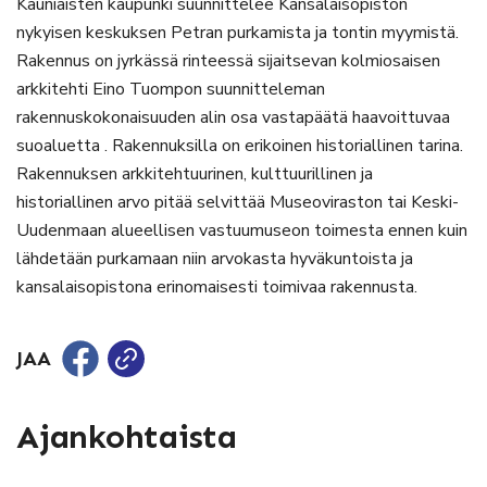
Kauniaisten kaupunki suunnittelee Kansalaisopiston
nykyisen keskuksen Petran purkamista ja tontin myymistä.
Rakennus on jyrkässä rinteessä sijaitsevan kolmiosaisen
arkkitehti Eino Tuompon suunnitteleman
rakennuskokonaisuuden alin osa vastapäätä haavoittuvaa
suoaluetta . Rakennuksilla on erikoinen historiallinen tarina.
Rakennuksen arkkitehtuurinen, kulttuurillinen ja
historiallinen arvo pitää selvittää Museoviraston tai Keski-
Uudenmaan alueellisen vastuumuseon toimesta ennen kuin
lähdetään purkamaan niin arvokasta hyväkuntoista ja
kansalaisopistona erinomaisesti toimivaa rakennusta.
JAA
Ajankohtaista