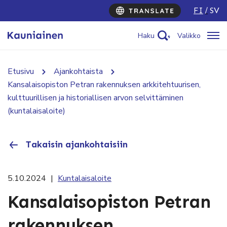
FI
SV
Haku
Valikko
Etusivu
Ajankohtaista
Kansalaisopiston Petran rakennuksen arkkitehtuurisen,
kulttuurillisen ja historiallisen arvon selvittäminen
(kuntalaisaloite)
Takaisin ajankohtaisiin
5.10.2024
|
Kuntalaisaloite
Kansalaisopiston Petran
rakennuksen