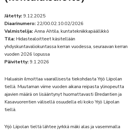
Jätetty:
9.12.2025
Diaarinumero:
22/00.02.10.02/2026
Valmistelija:
Anna Ahtila, kuntatekniikkapäällikkö
Tila:
Hidastealoitteet käsitellään
yhdyskuntavaliokuntassa kerran vuodessa, seuraavan kerran
vuoden 2026 lopussa
Päivitetty:
9.1.2026
Haluaisin ilmoittaa vaarallisesta tiekohdasta Yrjö Liipolan
tiellä. Muutaman viime vuoden aikana reipasta ylinopeutta
ajavien määrä on lisääntynyt huomattavasti Bredantien ja
Kasavuorentien välisellä osuudella eli koko Yrjö Liipolan
tiellä.
Yrjö Liipolan tieltä lähtee jyrkkä mäki alas ja vasemmalla