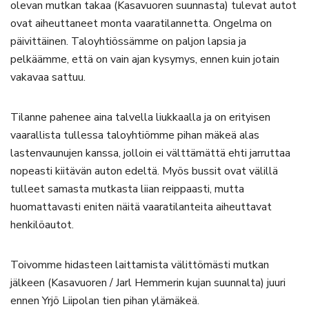
olevan mutkan takaa (Kasavuoren suunnasta) tulevat autot
ovat aiheuttaneet monta vaaratilannetta. Ongelma on
päivittäinen. Taloyhtiössämme on paljon lapsia ja
pelkäämme, että on vain ajan kysymys, ennen kuin jotain
vakavaa sattuu.
Tilanne pahenee aina talvella liukkaalla ja on erityisen
vaarallista tullessa taloyhtiömme pihan mäkeä alas
lastenvaunujen kanssa, jolloin ei välttämättä ehti jarruttaa
nopeasti kiitävän auton edeltä. Myös bussit ovat välillä
tulleet samasta mutkasta liian reippaasti, mutta
huomattavasti eniten näitä vaaratilanteita aiheuttavat
henkilöautot.
Toivomme hidasteen laittamista välittömästi mutkan
jälkeen (Kasavuoren / Jarl Hemmerin kujan suunnalta) juuri
ennen Yrjö Liipolan tien pihan ylämäkeä.