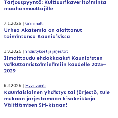
Tarjouspyyntö: Kulttuurikaveritoiminta
maahanmuuttajille
7.1.2026
|
Granimalli
Urhea Akatemia on aloittanut
toimintansa Kauniaisissa
3.9.2025
|
Yhdistykset ja järjestöt
Ilmoittaudu ehdokkaaksi Kauniaisten
vaikuttamistoimielimiin kaudelle 2025–
2029
6.3.2025
|
Hyvinvointi
Kauniaislainen yhdistys tai järjestö, tule
mukaan järjestämään kisakeikkoja
Välittämisen SM-kisaan!