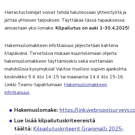
Harrastustoimijat voivat tehdä halutessaan yhteistyötä ja
jättää yhteisen tarjouksen. Täyttäkää tässä tapauksessa
ainoastaan yksi lomake.
Kilpailutus on auki 1-30.4.2025!
Hakemuslomakkeen infotilaisuus järjestetään kahtena
iltapäivänä. Tervetuloa mukaan kuuntelemaan ohjeita
hakemuslomakkeen täyttämiseksi sekä esittämään
mahdollisia kysymyksiä! Valitse itsellesi sopivin ajankohta:
keskiviikko 9.4. klo 14-15 tai maanantai 14.4. klo 15-16.
Linkki Teams-tapahtumaan:
Hakemuslomakkeen
infotilaisuus
Hakemuslomake:
https://link.webropolsurvey
Lue lisää kilpailutuskriteereistä
täältä:
Kilpailutuskriteerit Granimalli 2025-