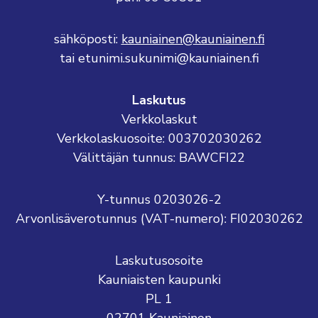
sähköposti:
kauniainen@kauniainen.fi
tai etunimi.sukunimi@kauniainen.fi
Laskutus
Verkkolaskut
Verkkolaskuosoite: 003702030262
Välittäjän tunnus: BAWCFI22
Y-tunnus 0203026-2
Arvonlisäverotunnus (VAT-numero): FI02030262
Laskutusosoite
Kauniaisten kaupunki
PL 1