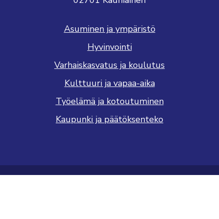
02701 Kauniainen
Asuminen ja ympäristö
Hyvinvointi
Varhaiskasvatus ja koulutus
Kulttuuri ja vapaa-aika
Työelämä ja kotoutuminen
Kaupunki ja päätöksenteko
Saavutettavuusseloste
Tietosuojaseloste
Näytä evästeasetukseni