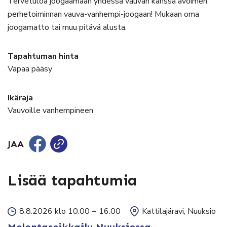
Tervetuloa joogaamaan yhdessä vauvan kanssa avoimen
perhetoiminnan vauva-vanhempi-joogaan! Mukaan oma
joogamatto tai muu pitävä alusta.
Tapahtuman hinta
Vapaa pääsy
Ikäraja
Vauvoille vanhempineen
JAA
Lisää tapahtumia
8.8.2026 klo 10.00
–
16.00
Kattilajäravi, Nuuksio