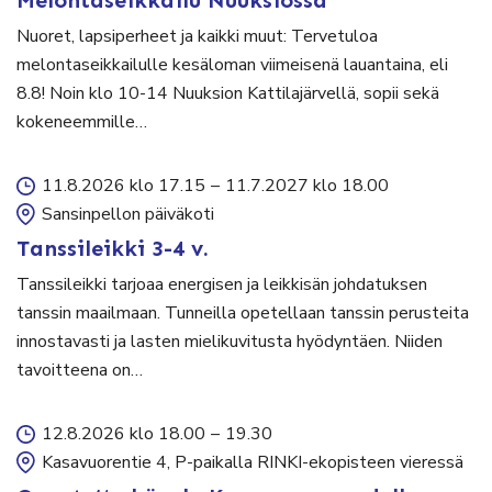
Melontaseikkailu Nuuksiossa
Nuoret, lapsiperheet ja kaikki muut: Tervetuloa
melontaseikkailulle kesäloman viimeisenä lauantaina, eli
8.8! Noin klo 10-14 Nuuksion Kattilajärvellä, sopii sekä
kokeneemmille…
11.8.2026 klo 17.15
–
11.7.2027 klo 18.00
Sansinpellon päiväkoti
Tanssileikki 3-4 v.
Tanssileikki tarjoaa energisen ja leikkisän johdatuksen
tanssin maailmaan. Tunneilla opetellaan tanssin perusteita
innostavasti ja lasten mielikuvitusta hyödyntäen. Niiden
tavoitteena on…
12.8.2026 klo 18.00
–
19.30
Kasavuorentie 4, P-paikalla RINKI-ekopisteen vieressä