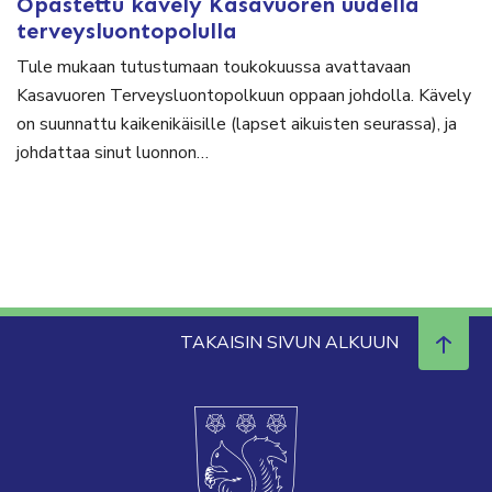
Opastettu kävely Kasavuoren uudella
terveysluontopolulla
Tule mukaan tutustumaan toukokuussa avattavaan
Kasavuoren Terveysluontopolkuun oppaan johdolla. Kävely
on suunnattu kaikenikäisille (lapset aikuisten seurassa), ja
johdattaa sinut luonnon…
TAKAISIN SIVUN ALKUUN