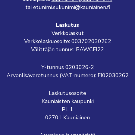
tai etunimi.sukunimi@kauniainen.fi
Laskutus
Verkkolaskut
Verkkolaskuosoite: 003702030262
Välittäjän tunnus: BAWCFI22
Y-tunnus 0203026-2
Arvonlisäverotunnus (VAT-numero): FI02030262
Laskutusosoite
Kauniaisten kaupunki
PL 1
02701 Kauniainen