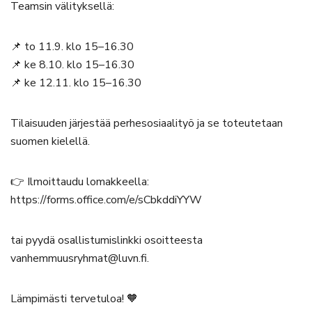
Teamsin välityksellä:
📌 to 11.9. klo 15–16.30
📌 ke 8.10. klo 15–16.30
📌 ke 12.11. klo 15–16.30
Tilaisuuden järjestää perhesosiaalityö ja se toteutetaan
suomen kielellä.
👉 Ilmoittaudu lomakkeella:
https://forms.office.com/e/sCbkddiYYW
tai pyydä osallistumislinkki osoitteesta
vanhemmuusryhmat@luvn.fi.
Lämpimästi tervetuloa! 🧡