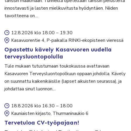
tanssin maailmaan. Tunneilla opetellaan tanssin perusteita
innostavasti ja lasten mielikuvitusta hyödyntäen. Niiden
tavoitteena on…
12.8.2026 klo 18.00
–
19.30
Kasavuorentie 4, P-paikalla RINKI-ekopisteen vieressä
Opastettu kävely Kasavuoren uudella
terveysluontopolulla
Tule mukaan tutustumaan toukokuussa avattavaan
Kasavuoren Terveysluontopolkuun oppaan johdolla. Kävely
on suunnattu kaikenikäisille (lapset aikuisten seurassa), ja
johdattaa sinut luonnon…
18.8.2026 klo 16.30
–
18.00
Kauniaisten kirjasto, Thurmaninaukio 6
Tervetuloa CV-työpajaan!