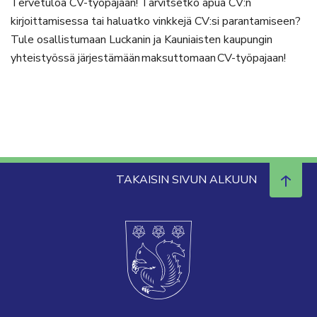
Tervetuloa CV-työpajaan! Tarvitsetko apua CV:n
kirjoittamisessa tai haluatko vinkkejä CV:si parantamiseen?
Tule osallistumaan Luckanin ja Kauniaisten kaupungin
yhteistyössä järjestämään maksuttomaan CV-työpajaan!
TAKAISIN SIVUN ALKUUN