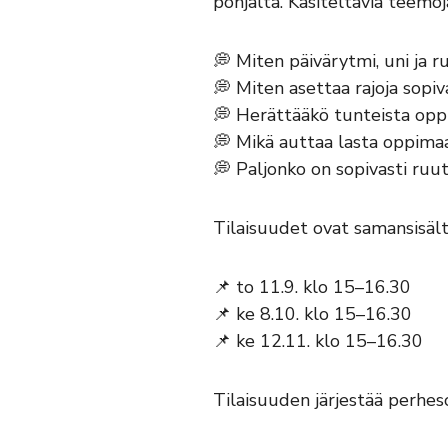
pohjalta. Käsiteltäviä teemoj
💭 Miten päivärytmi, uni ja r
💭 Miten asettaa rajoja sopiv
💭 Herättääkö tunteista op
💭 Mikä auttaa lasta oppimaan
💭 Paljonko on sopivasti ruu
Tilaisuudet ovat samansisält
📌 to 11.9. klo 15–16.30
📌 ke 8.10. klo 15–16.30
📌 ke 12.11. klo 15–16.30
Tilaisuuden järjestää perhes