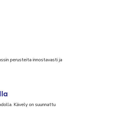
ssin perusteita innostavasti ja
lla
olla. Kävely on suunnattu