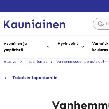
Hae sivust
Asuminen ja
Hyvinvointi
Varhaisk
ympäristö
koulutus
Etusivu
Tapahtumat
Vanhemmuuden perustaidot – L
Takaisin tapahtumiin
Vanhemmu