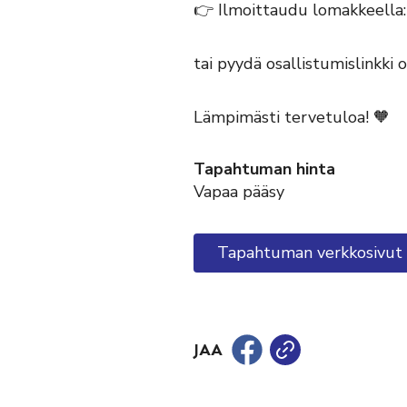
👉 Ilmoittaudu lomakkeella:
tai pyydä osallistumislinkk
Lämpimästi tervetuloa! 🧡
Tapahtuman hinta
Vapaa pääsy
Tapahtuman verkkosivut
JAA