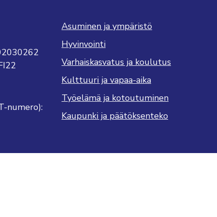
Asuminen ja ympäristö
Hyvinvointi
702030262
Varhaiskasvatus ja koulutus
FI22
Kulttuuri ja vapaa-aika
Työelämä ja kotoutuminen
T-numero):
Kaupunki ja päätöksenteko