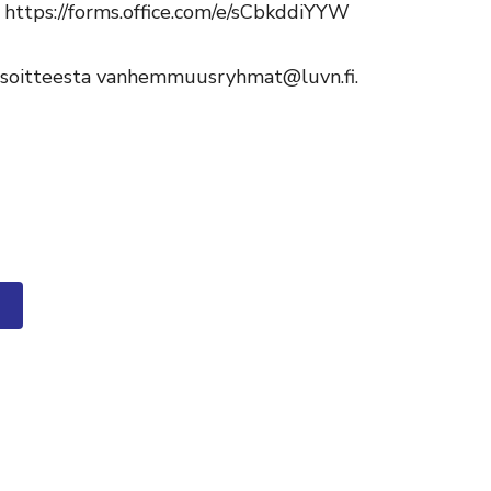
 https://forms.office.com/e/sCbkddiYYW
i osoitteesta vanhemmuusryhmat@luvn.fi.