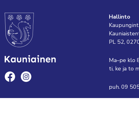
Hallinto
Kaupungint
Kauniaisten
PL 52, 027
Ma–pe klo 
ti, ke ja t
puh. 09 50
sähköposti:
tai etunimi