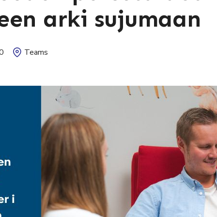
een arki sujumaan
0
Teams