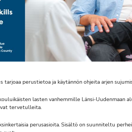
s tarjoaa perustietoa ja käytännön ohjeita arjen sujumi
e kouluikäisten lasten vanhemmille Länsi-Uudenmaan a
at tervetulleita.
ksinkertaisia perusasioita. Sisältö on suunniteltu perh