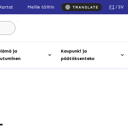
FI
SV
Kartat
Meille töihin
Hae
sivustolta
...
lämä ja
Kaupunki ja
utuminen
päätöksenteko
–