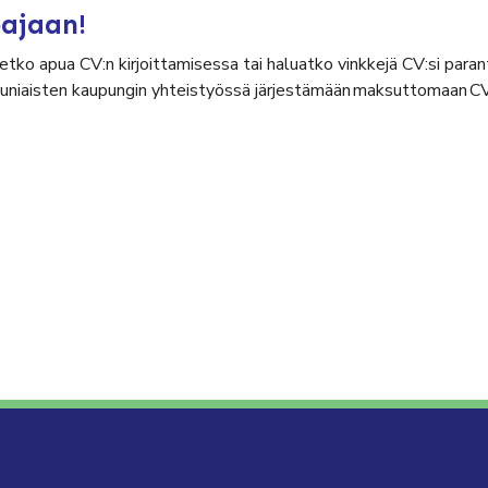
pajaan!
etko apua CV:n kirjoittamisessa tai haluatko vinkkejä CV:si par
auniaisten kaupungin yhteistyössä järjestämään maksuttomaan C