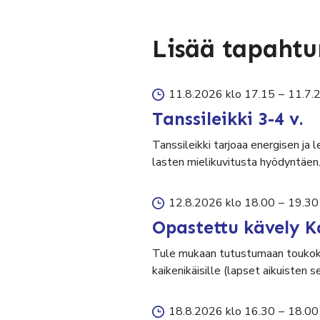
Lisää tapaht
11.8.2026 klo 17.15
–
11.7.
Tanssileikki 3-4 v.
Tanssileikki tarjoaa energisen ja 
lasten mielikuvitusta hyödyntäen
12.8.2026 klo 18.00
–
19.30
Opastettu kävely K
Tule mukaan tutustumaan toukok
kaikenikäisille (lapset aikuisten 
18.8.2026 klo 16.30
–
18.00