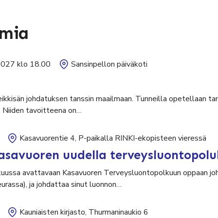
umia
2027 klo 18.00
Sansinpellon päiväkoti
leikkisän johdatuksen tanssin maailmaan. Tunneilla opetellaan tan
. Niiden tavoitteena on…
Kasavuorentie 4, P-paikalla RINKI-ekopisteen vieressä
asavuoren uudella terveysluontopolu
uussa avattavaan Kasavuoren Terveysluontopolkuun oppaan johd
seurassa), ja johdattaa sinut luonnon…
Kauniaisten kirjasto, Thurmaninaukio 6