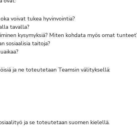
a ovat:
uoka voivat tukea hyvinvointia?
alla tavalla?
piminen kysymyksiä? Miten kohdata myös omat tunteet
 sosiaalisia taitoja?
tuaikaa?
öisiä ja ne toteutetaan Teamsin välityksellä:
osiaalityö ja se toteutetaan suomen kielellä.