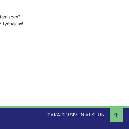
antamiseen?
V-työpajaan!
TAKAISIN SIVUN ALKUUN