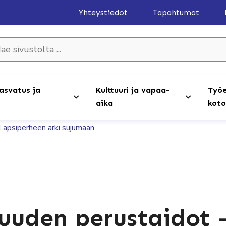
Yhteystiedot
Tapahtumat
olta ...
asvatus ja
Kulttuuri ja vapaa-
Työe
aika
koto
apsiperheen arki sujumaan
uden perustaidot 