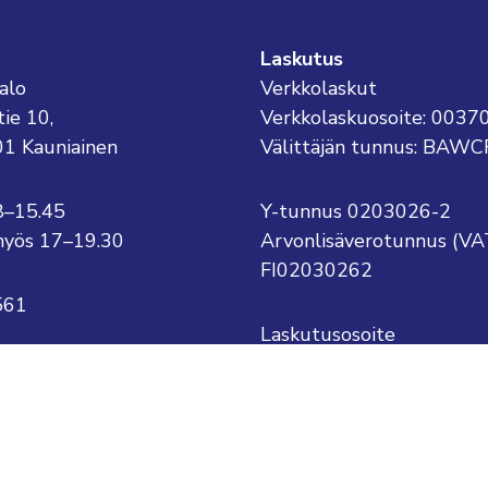
Laskutus
alo
Verkkolaskut
tie 10,
Verkkolaskuosoite: 003
01 Kauniainen
Välittäjän tunnus: BAWC
8–15.45
Y-tunnus 0203026-2
o myös 17–19.30
Arvonlisäverotunnus (VA
FI02030262
561
Laskutusosoite
Kauniaisten kaupunki
kauniainen@kauniainen.fi
PL 1
.sukunimi@kauniainen.fi
02701 Kauniainen