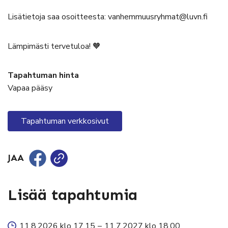
Lisätietoja saa osoitteesta: vanhemmuusryhmat@luvn.fi
Lämpimästi tervetuloa! 🧡
Tapahtuman hinta
Vapaa pääsy
Tapahtuman verkkosivut
JAA
Lisää tapahtumia
11.8.2026 klo 17.15
–
11.7.2027 klo 18.00