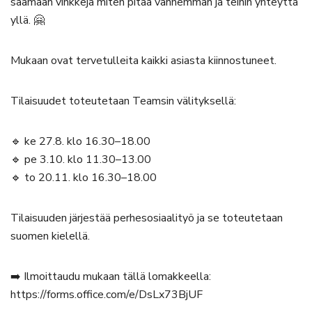
saamaan vinkkejä miten pitää vanhemman ja teinin yhteyttä
yllä. 🤗
Mukaan ovat tervetulleita kaikki asiasta kiinnostuneet.
Tilaisuudet toteutetaan Teamsin välityksellä:
🔹 ke 27.8. klo 16.30–18.00
🔹 pe 3.10. klo 11.30–13.00
🔹 to 20.11. klo 16.30–18.00
Tilaisuuden järjestää perhesosiaalityö ja se toteutetaan
suomen kielellä.
➡️ Ilmoittaudu mukaan tällä lomakkeella:
https://forms.office.com/e/DsLx73BjUF