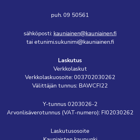
puh. 09 50561
sähköposti:
kauniainen@kauniainen.fi
tai etunimi.sukunimi@kauniainen.fi
Laskutus
Verkkolaskut
Verkkolaskuosoite: 003702030262
Välittäjän tunnus: BAWCFI22
Y-tunnus 0203026-2
Arvonlisäverotunnus (VAT-numero): FI02030262
Laskutusosoite
Kauniaisten kaupunki