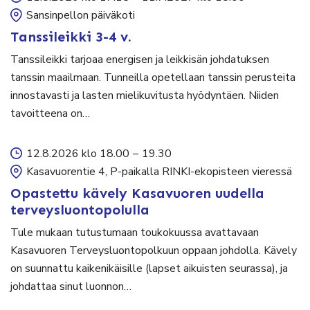
Sansinpellon päiväkoti
Tanssileikki 3-4 v.
Tanssileikki tarjoaa energisen ja leikkisän johdatuksen
tanssin maailmaan. Tunneilla opetellaan tanssin perusteita
innostavasti ja lasten mielikuvitusta hyödyntäen. Niiden
tavoitteena on…
12.8.2026 klo 18.00
–
19.30
Kasavuorentie 4, P-paikalla RINKI-ekopisteen vieressä
Opastettu kävely Kasavuoren uudella
terveysluontopolulla
Tule mukaan tutustumaan toukokuussa avattavaan
Kasavuoren Terveysluontopolkuun oppaan johdolla. Kävely
on suunnattu kaikenikäisille (lapset aikuisten seurassa), ja
johdattaa sinut luonnon…