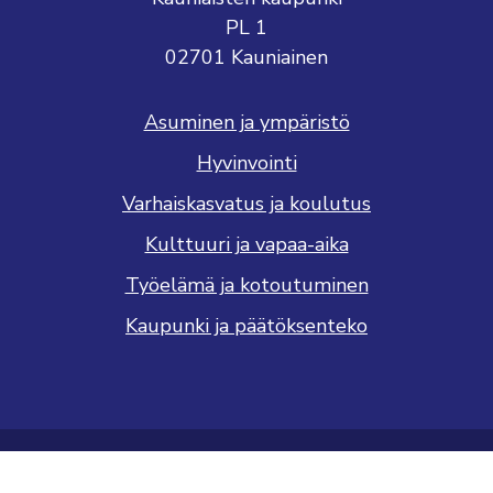
PL 1
02701 Kauniainen
Asuminen ja ympäristö
Hyvinvointi
Varhaiskasvatus ja koulutus
Kulttuuri ja vapaa-aika
Työelämä ja kotoutuminen
Kaupunki ja päätöksenteko
Saavutettavuusseloste
Tietosuojaseloste