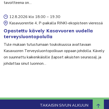
tavoitteena on…
12.8.2026 klo 18.00
–
19.30
Kasavuorentie 4, P-paikalla RINKI-ekopisteen vieressä
Opastettu kävely Kasavuoren uudella
terveysluontopolulla
Tule mukaan tutustumaan toukokuussa avattavaan
Kasavuoren Terveysluontopolkuun oppaan johdolla. Kävely
on suunnattu kaikenikäisille (lapset aikuisten seurassa), ja
johdattaa sinut luonnon…
TAKAISIN SIVUN ALKUUN