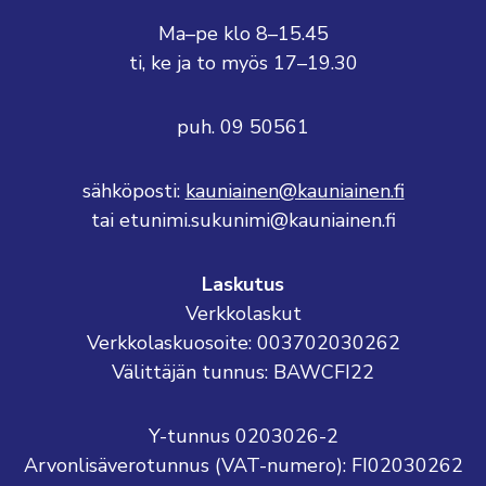
Ma–pe klo 8–15.45
ti, ke ja to myös 17–19.30
puh. 09 50561
sähköposti:
kauniainen@kauniainen.fi
tai etunimi.sukunimi@kauniainen.fi
Laskutus
Verkkolaskut
Verkkolaskuosoite: 003702030262
Välittäjän tunnus: BAWCFI22
Y-tunnus 0203026-2
Arvonlisäverotunnus (VAT-numero): FI02030262