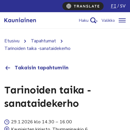
FI
SV
Haku
Valikko
Etusivu
Tapahtumat
Tarinoiden taika -sanataidekerho
Takaisin tapahtumiin
Tarinoiden taika -
sanataidekerho
29.1.2026 klo 14.30
–
16.00
Kauniaisten kirjasto, Thurmaninaukio 6