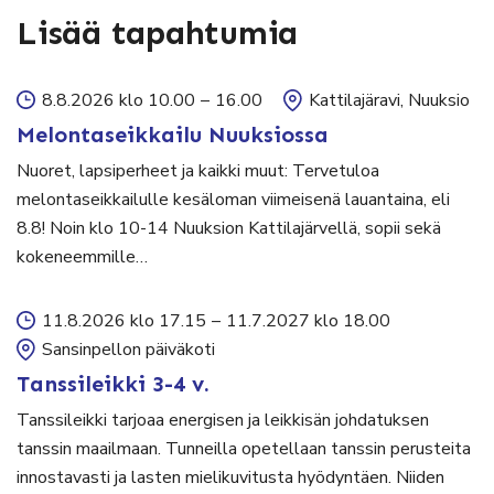
Lisää tapahtumia
8.8.2026 klo 10.00
–
16.00
Kattilajäravi, Nuuksio
Melontaseikkailu Nuuksiossa
Nuoret, lapsiperheet ja kaikki muut: Tervetuloa
melontaseikkailulle kesäloman viimeisenä lauantaina, eli
8.8! Noin klo 10-14 Nuuksion Kattilajärvellä, sopii sekä
kokeneemmille…
11.8.2026 klo 17.15
–
11.7.2027 klo 18.00
Sansinpellon päiväkoti
Tanssileikki 3-4 v.
Tanssileikki tarjoaa energisen ja leikkisän johdatuksen
tanssin maailmaan. Tunneilla opetellaan tanssin perusteita
innostavasti ja lasten mielikuvitusta hyödyntäen. Niiden