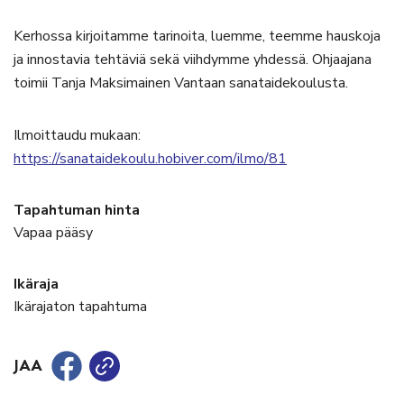
Kerhossa kirjoitamme tarinoita, luemme, teemme hauskoja
ja innostavia tehtäviä sekä viihdymme yhdessä. Ohjaajana
toimii Tanja Maksimainen Vantaan sanataidekoulusta.
Ilmoittaudu mukaan:
https://sanataidekoulu.hobiver.com/ilmo/81
Tapahtuman hinta
Vapaa pääsy
Ikäraja
Ikärajaton tapahtuma
JAA