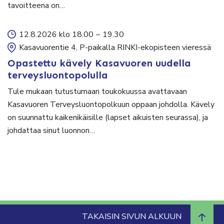
tavoitteena on…
12.8.2026 klo 18.00
–
19.30
Kasavuorentie 4, P-paikalla RINKI-ekopisteen vieressä
Opastettu kävely Kasavuoren uudella
terveysluontopolulla
Tule mukaan tutustumaan toukokuussa avattavaan
Kasavuoren Terveysluontopolkuun oppaan johdolla. Kävely
on suunnattu kaikenikäisille (lapset aikuisten seurassa), ja
johdattaa sinut luonnon…
TAKAISIN SIVUN ALKUUN