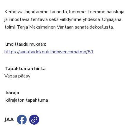
Kerhossa kirjoitamme tarinoita, luemme, teemme hauskoja
ja innostavia tehtäviä sekä viihdymme yhdessä. Ohjaajana
toimii Tanja Maksimainen Vantaan sanataidekoulusta.
Ilmoittaudu mukaan:
https://sanataidekoulu.hobiver.com/ilmo/81
Tapahtuman hinta
Vapaa pääsy
Ikäraja
Ikärajaton tapahtuma
JAA