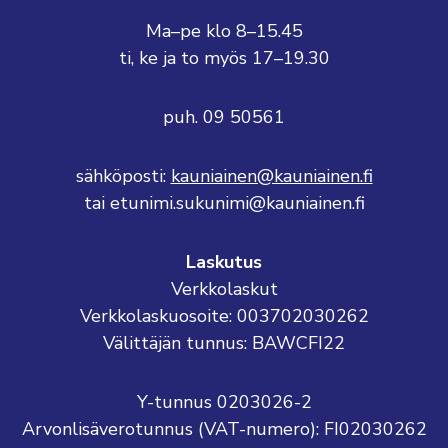
Ma–pe klo 8–15.45
ti, ke ja to myös 17–19.30
puh. 09 50561
sähköposti:
kauniainen@kauniainen.fi
tai etunimi.sukunimi@kauniainen.fi
Laskutus
Verkkolaskut
Verkkolaskuosoite: 003702030262
Välittäjän tunnus: BAWCFI22
Y-tunnus 0203026-2
Arvonlisäverotunnus (VAT-numero): FI02030262