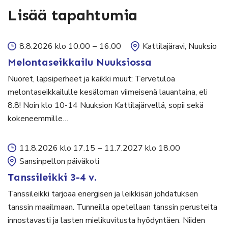
Lisää tapahtumia
8.8.2026 klo 10.00
–
16.00
Kattilajäravi, Nuuksio
Melontaseikkailu Nuuksiossa
Nuoret, lapsiperheet ja kaikki muut: Tervetuloa
melontaseikkailulle kesäloman viimeisenä lauantaina, eli
8.8! Noin klo 10-14 Nuuksion Kattilajärvellä, sopii sekä
kokeneemmille…
11.8.2026 klo 17.15
–
11.7.2027 klo 18.00
Sansinpellon päiväkoti
Tanssileikki 3-4 v.
Tanssileikki tarjoaa energisen ja leikkisän johdatuksen
tanssin maailmaan. Tunneilla opetellaan tanssin perusteita
innostavasti ja lasten mielikuvitusta hyödyntäen. Niiden