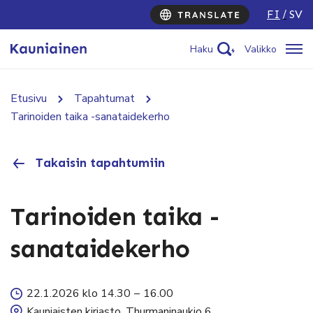
FI
SV
Haku
Valikko
Etusivu
Tapahtumat
Tarinoiden taika -sanataidekerho
Takaisin tapahtumiin
Tarinoiden taika -
sanataidekerho
22.1.2026 klo 14.30
–
16.00
Kauniaisten kirjasto, Thurmaninaukio 6