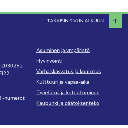
TAKAISIN SIVUN ALKUUN
Asuminen ja ympäristö
Hyvinvointi
702030262
Varhaiskasvatus ja koulutus
FI22
Kulttuuri ja vapaa-aika
Työelämä ja kotoutuminen
T-numero):
Kaupunki ja päätöksenteko