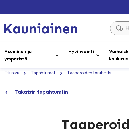
Hae sivust
Asuminen ja
Hyvinvointi
Varhaisk
ympäristö
koulutus
Etusivu
Tapahtumat
Taaperoiden loruhetki
Takaisin tapahtumiin
Taaperoid