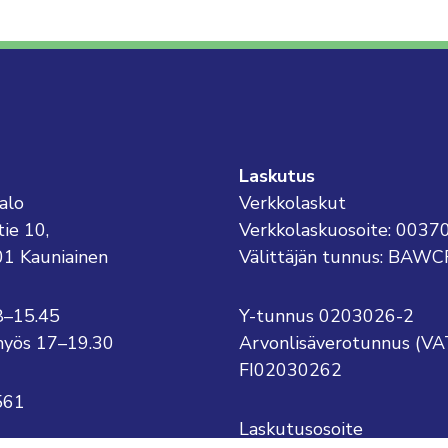
Laskutus
alo
Verkkolaskut
tie 10,
Verkkolaskuosoite: 003
01 Kauniainen
Välittäjän tunnus: BAWC
8–15.45
Y-tunnus 0203026-2
o myös 17–19.30
Arvonlisäverotunnus (VA
FI02030262
561
Laskutusosoite