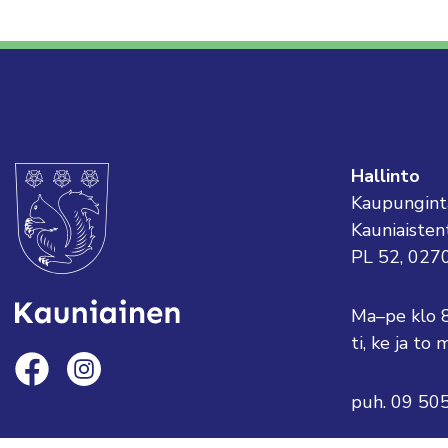
Hallinto
Kaupungint
Kauniaisten
PL 52, 027
Ma–pe klo 
ti, ke ja t
puh. 09 50