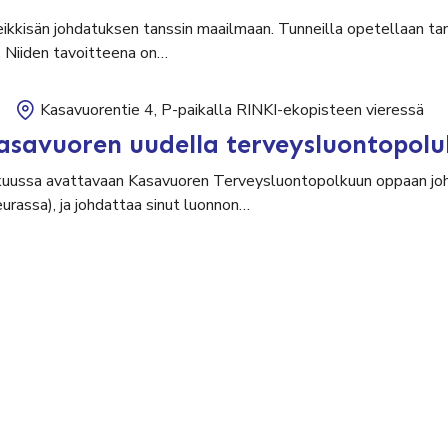
leikkisän johdatuksen tanssin maailmaan. Tunneilla opetellaan tan
. Niiden tavoitteena on…
Kasavuorentie 4, P-paikalla RINKI-ekopisteen vieressä
asavuoren uudella terveysluontopolu
uussa avattavaan Kasavuoren Terveysluontopolkuun oppaan johd
seurassa), ja johdattaa sinut luonnon…