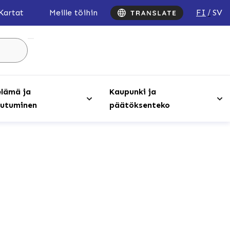
FI
SV
Kartat
Meille töihin
Hae
sivustolta
...
lämä ja
Kaupunki ja
utuminen
päätöksenteko