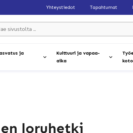
Yhteystiedot
Tapahtumat
olta ...
asvatus ja
Kulttuuri ja vapaa-
Työe
aika
koto
en loruhetki