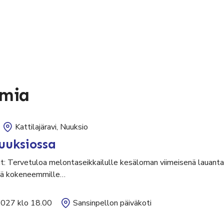
umia
Kattilajäravi, Nuuksio
uuksiossa
ut: Tervetuloa melontaseikkailulle kesäloman viimeisenä lauantai
sekä kokeneemmille…
2027 klo 18.00
Sansinpellon päiväkoti