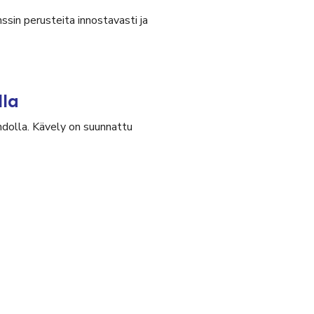
ssin perusteita innostavasti ja
lla
olla. Kävely on suunnattu