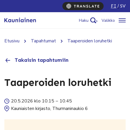
FI
SV
Haku
Valikko
Etusivu
Tapahtumat
Taaperoiden loruhetki
Takaisin tapahtumiin
Taaperoiden loruhetki
20.5.2026 klo 10.15
–
10.45
Kauniaisten kirjasto, Thurmaninaukio 6