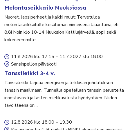
Melontaseikkailu Nuuksiossa
Nuoret, lapsiperheet ja kaikki muut: Tervetuloa
melontaseikkailulle kesäloman viimeisenä lauantaina, eli
8.8! Noin klo 10-14 Nuuksion Kattilajärvellä, sopii sekä
kokeneemmille…
11.8.2026 klo 17.15
–
11.7.2027 klo 18.00
Sansinpellon päiväkoti
Tanssileikki 3-4 v.
Tanssileikki tarjoaa energisen ja leikkisän johdatuksen
tanssin maailmaan. Tunneilla opetellaan tanssin perusteita
innostavasti ja lasten mielikuvitusta hyödyntäen. Niiden
tavoitteena on…
12.8.2026 klo 18.00
–
19.30
Kasavuorentie 4, P-paikalla RINKI-ekopisteen vieressä