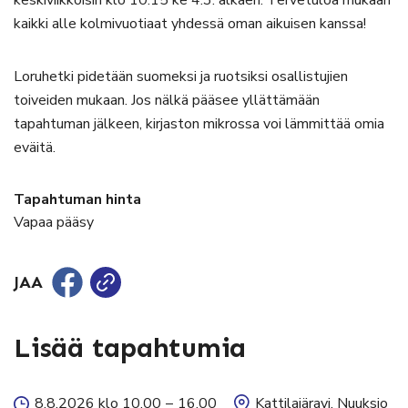
keskiviikkoisin klo 10.15 ke 4.3. alkaen. Tervetuloa mukaan
kaikki alle kolmivuotiaat yhdessä oman aikuisen kanssa!
Loruhetki pidetään suomeksi ja ruotsiksi osallistujien
toiveiden mukaan. Jos nälkä pääsee yllättämään
tapahtuman jälkeen, kirjaston mikrossa voi lämmittää omia
eväitä.
Tapahtuman hinta
Vapaa pääsy
JAA
Lisää tapahtumia
8.8.2026 klo 10.00
–
16.00
Kattilajäravi, Nuuksio