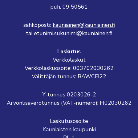
puh. 09 50561
sähköposti:
kauniainen@kauniainen.fi
tai etunimi.sukunimi@kauniainen.fi
Laskutus
Verkkolaskut
Verkkolaskuosoite: 003702030262
Välittäjän tunnus: BAWCFI22
Y-tunnus 0203026-2
Arvonlisäverotunnus (VAT-numero): FI02030262
Laskutusosoite
Kauniaisten kaupunki
PL 1