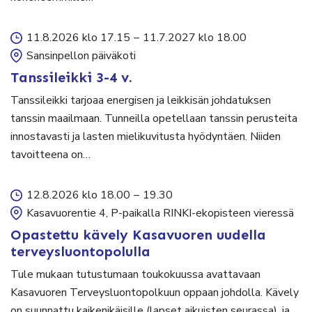
11.8.2026 klo 17.15
–
11.7.2027 klo 18.00
Sansinpellon päiväkoti
Tanssileikki 3-4 v.
Tanssileikki tarjoaa energisen ja leikkisän johdatuksen
tanssin maailmaan. Tunneilla opetellaan tanssin perusteita
innostavasti ja lasten mielikuvitusta hyödyntäen. Niiden
tavoitteena on…
12.8.2026 klo 18.00
–
19.30
Kasavuorentie 4, P-paikalla RINKI-ekopisteen vieressä
Opastettu kävely Kasavuoren uudella
terveysluontopolulla
Tule mukaan tutustumaan toukokuussa avattavaan
Kasavuoren Terveysluontopolkuun oppaan johdolla. Kävely
on suunnattu kaikenikäisille (lapset aikuisten seurassa), ja