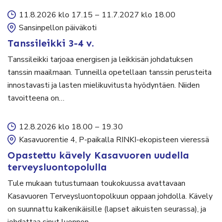
11.8.2026 klo 17.15
–
11.7.2027 klo 18.00
Sansinpellon päiväkoti
Tanssileikki 3-4 v.
Tanssileikki tarjoaa energisen ja leikkisän johdatuksen
tanssin maailmaan. Tunneilla opetellaan tanssin perusteita
innostavasti ja lasten mielikuvitusta hyödyntäen. Niiden
tavoitteena on…
12.8.2026 klo 18.00
–
19.30
Kasavuorentie 4, P-paikalla RINKI-ekopisteen vieressä
Opastettu kävely Kasavuoren uudella
terveysluontopolulla
Tule mukaan tutustumaan toukokuussa avattavaan
Kasavuoren Terveysluontopolkuun oppaan johdolla. Kävely
on suunnattu kaikenikäisille (lapset aikuisten seurassa), ja
johdattaa sinut luonnon…