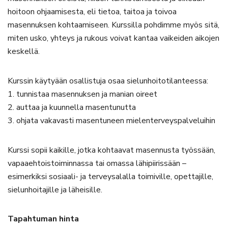
hoitoon ohjaamisesta, eli tietoa, taitoa ja toivoa
masennuksen kohtaamiseen. Kurssilla pohdimme myös sitä,
miten usko, yhteys ja rukous voivat kantaa vaikeiden aikojen
keskellä.
Kurssin käytyään osallistuja osaa sielunhoitotilanteessa:
1. tunnistaa masennuksen ja manian oireet
2. auttaa ja kuunnella masentunutta
3. ohjata vakavasti masentuneen mielenterveyspalveluihin
Kurssi sopii kaikille, jotka kohtaavat masennusta työssään,
vapaaehtoistoiminnassa tai omassa lähipiirissään –
esimerkiksi sosiaali- ja terveysalalla toimiville, opettajille,
sielunhoitajille ja läheisille.
Tapahtuman hinta