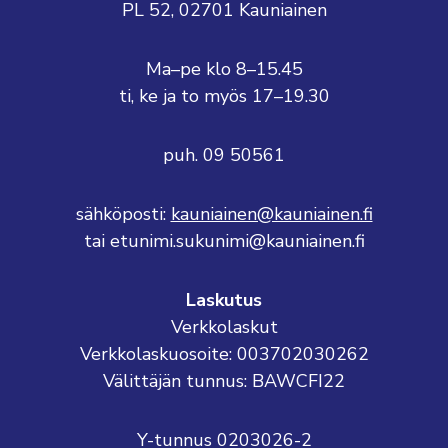
PL 52, 02701 Kauniainen
Ma–pe klo 8–15.45
ti, ke ja to myös 17–19.30
puh. 09 50561
sähköposti:
kauniainen@kauniainen.fi
tai etunimi.sukunimi@kauniainen.fi
Laskutus
Verkkolaskut
Verkkolaskuosoite: 003702030262
Välittäjän tunnus: BAWCFI22
Y-tunnus 0203026-2