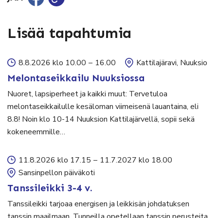
Lisää tapahtumia
8.8.2026 klo 10.00
–
16.00
Kattilajäravi, Nuuksio
Melontaseikkailu Nuuksiossa
Nuoret, lapsiperheet ja kaikki muut: Tervetuloa
melontaseikkailulle kesäloman viimeisenä lauantaina, eli
8.8! Noin klo 10-14 Nuuksion Kattilajärvellä, sopii sekä
kokeneemmille…
11.8.2026 klo 17.15
–
11.7.2027 klo 18.00
Sansinpellon päiväkoti
Tanssileikki 3-4 v.
Tanssileikki tarjoaa energisen ja leikkisän johdatuksen
tanssin maailmaan. Tunneilla opetellaan tanssin perusteita