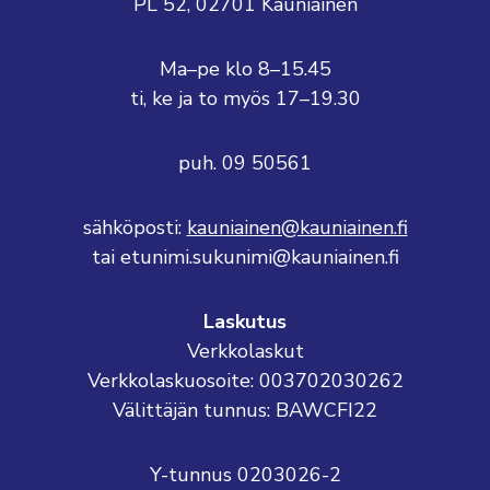
PL 52, 02701 Kauniainen
Ma–pe klo 8–15.45
ti, ke ja to myös 17–19.30
puh. 09 50561
sähköposti:
kauniainen@kauniainen.fi
tai etunimi.sukunimi@kauniainen.fi
Laskutus
Verkkolaskut
Verkkolaskuosoite: 003702030262
Välittäjän tunnus: BAWCFI22
Y-tunnus 0203026-2