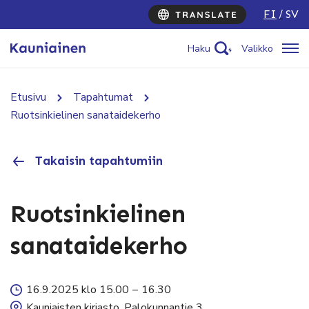
FI
SV
Haku
Valikko
Etusivu
Tapahtumat
Ruotsinkielinen sanataidekerho
Takaisin tapahtumiin
Ruotsinkielinen
sanataidekerho
16.9.2025 klo 15.00
–
16.30
Kauniaisten kirjasto, Palokunnantie 3.