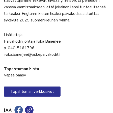
Kasvattajamme tekevät tiivistä yhteistyötä perheiden
kanssa varmistaakseen, että jokainen lapsi tuntee itsensä
tärkeäksi. Englanninkielen lisäksi päiväkodissa aloittaa
syksyllä 2025 suomenkielinen ryhmä.
Lisätietoja:
Päiväkodin johtaja Ivika Banerjee
p. 040-5161796
iivika.banerjee@pilkepaivakodit.fi
Tapahtuman hinta
Vapaa pääsy
Tapahtuman verkkosivut
JAA