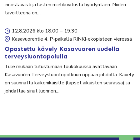
innostavasti ja lasten mielikuvitusta hyödyntäen. Niiden
tavoitteena on…
12.8.2026 klo 18.00
–
19.30
Kasavuorentie 4, P-paikalla RINKI-ekopisteen vieressä
Opastettu kävely Kasavuoren uudella
terveysluontopolulla
Tule mukaan tutustumaan toukokuussa avattavaan
Kasavuoren Terveysluontopolkuun oppaan johdolla. Kävely
on suunnattu kaikenikäisille (lapset aikuisten seurassa), ja
johdattaa sinut luonnon…