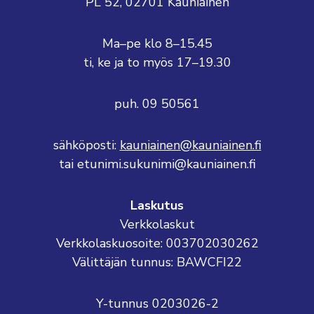
PL 52, 02701 Kauniainen
Ma–pe klo 8–15.45
ti, ke ja to myös 17–19.30
puh. 09 50561
sähköposti:
kauniainen@kauniainen.fi
tai etunimi.sukunimi@kauniainen.fi
Laskutus
Verkkolaskut
Verkkolaskuosoite: 003702030262
Välittäjän tunnus: BAWCFI22
Y-tunnus 0203026-2