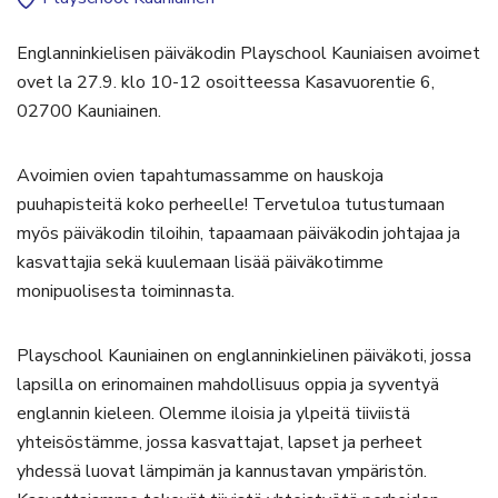
Englanninkielisen päiväkodin Playschool Kauniaisen avoimet
ovet la 27.9. klo 10-12 osoitteessa Kasavuorentie 6,
02700 Kauniainen.
Avoimien ovien tapahtumassamme on hauskoja
puuhapisteitä koko perheelle! Tervetuloa tutustumaan
myös päiväkodin tiloihin, tapaamaan päiväkodin johtajaa ja
kasvattajia sekä kuulemaan lisää päiväkotimme
monipuolisesta toiminnasta.
Playschool Kauniainen on englanninkielinen päiväkoti, jossa
lapsilla on erinomainen mahdollisuus oppia ja syventyä
englannin kieleen. Olemme iloisia ja ylpeitä tiiviistä
yhteisöstämme, jossa kasvattajat, lapset ja perheet
yhdessä luovat lämpimän ja kannustavan ympäristön.