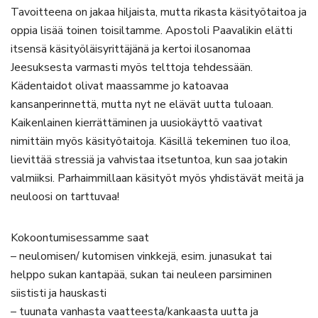
Tavoitteena on jakaa hiljaista, mutta rikasta käsityötaitoa ja
oppia lisää toinen toisiltamme. Apostoli Paavalikin elätti
itsensä käsityöläisyrittäjänä ja kertoi ilosanomaa
Jeesuksesta varmasti myös telttoja tehdessään.
Kädentaidot olivat maassamme jo katoavaa
kansanperinnettä, mutta nyt ne elävät uutta tuloaan.
Kaikenlainen kierrättäminen ja uusiokäyttö vaativat
nimittäin myös käsityötaitoja. Käsillä tekeminen tuo iloa,
lievittää stressiä ja vahvistaa itsetuntoa, kun saa jotakin
valmiiksi. Parhaimmillaan käsityöt myös yhdistävät meitä ja
neuloosi on tarttuvaa!
Kokoontumisessamme saat
– neulomisen/ kutomisen vinkkejä, esim. junasukat tai
helppo sukan kantapää, sukan tai neuleen parsiminen
siististi ja hauskasti
– tuunata vanhasta vaatteesta/kankaasta uutta ja