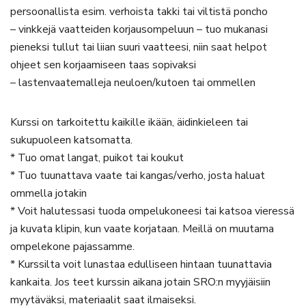
persoonallista esim. verhoista takki tai viltistä poncho
– vinkkejä vaatteiden korjausompeluun – tuo mukanasi
pieneksi tullut tai liian suuri vaatteesi, niin saat helpot
ohjeet sen korjaamiseen taas sopivaksi
– lastenvaatemalleja neuloen/kutoen tai ommellen
Kurssi on tarkoitettu kaikille ikään, äidinkieleen tai
sukupuoleen katsomatta.
* Tuo omat langat, puikot tai koukut
* Tuo tuunattava vaate tai kangas/verho, josta haluat
ommella jotakin
* Voit halutessasi tuoda ompelukoneesi tai katsoa vieressä
ja kuvata klipin, kun vaate korjataan. Meillä on muutama
ompelekone pajassamme.
* Kurssilta voit lunastaa edulliseen hintaan tuunattavia
kankaita. Jos teet kurssin aikana jotain SRO:n myyjäisiin
myytäväksi, materiaalit saat ilmaiseksi.