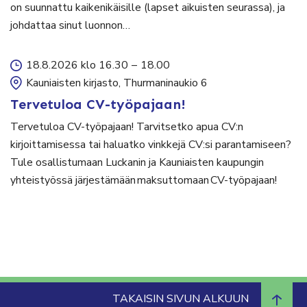
on suunnattu kaikenikäisille (lapset aikuisten seurassa), ja
johdattaa sinut luonnon…
18.8.2026 klo 16.30
–
18.00
Kauniaisten kirjasto, Thurmaninaukio 6
Tervetuloa CV-työpajaan!
Tervetuloa CV-työpajaan! Tarvitsetko apua CV:n
kirjoittamisessa tai haluatko vinkkejä CV:si parantamiseen?
Tule osallistumaan Luckanin ja Kauniaisten kaupungin
yhteistyössä järjestämään maksuttomaan CV-työpajaan!
TAKAISIN SIVUN ALKUUN