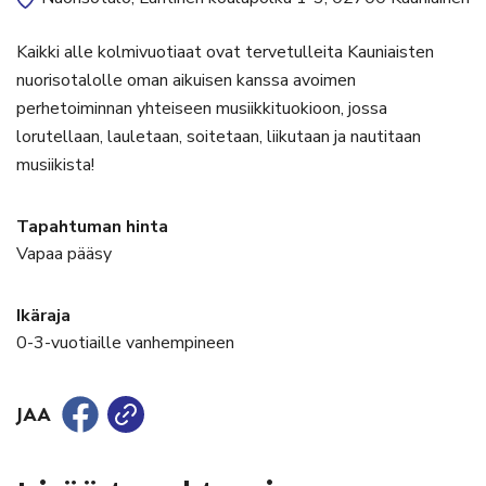
Kaikki alle kolmivuotiaat ovat tervetulleita Kauniaisten
nuorisotalolle oman aikuisen kanssa avoimen
perhetoiminnan yhteiseen musiikkituokioon, jossa
lorutellaan, lauletaan, soitetaan, liikutaan ja nautitaan
musiikista!
Tapahtuman hinta
Vapaa pääsy
Ikäraja
0-3-vuotiaille vanhempineen
JAA