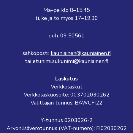
Ma–pe klo 8–15.45
ti, ke ja to myös 17–19.30
puh. 09 50561
sähköposti:
kauniainen@kauniainen.fi
tai etunimi.sukunimi@kauniainen.fi
Laskutus
Verkkolaskut
Verkkolaskuosoite: 003702030262
Välittäjän tunnus: BAWCFI22
Y-tunnus 0203026-2
Arvonlisäverotunnus (VAT-numero): FI02030262