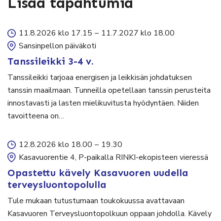
Lisää tapahtumia
11.8.2026 klo 17.15
–
11.7.2027 klo 18.00
Sansinpellon päiväkoti
Tanssileikki 3-4 v.
Tanssileikki tarjoaa energisen ja leikkisän johdatuksen
tanssin maailmaan. Tunneilla opetellaan tanssin perusteita
innostavasti ja lasten mielikuvitusta hyödyntäen. Niiden
tavoitteena on…
12.8.2026 klo 18.00
–
19.30
Kasavuorentie 4, P-paikalla RINKI-ekopisteen vieressä
Opastettu kävely Kasavuoren uudella
terveysluontopolulla
Tule mukaan tutustumaan toukokuussa avattavaan
Kasavuoren Terveysluontopolkuun oppaan johdolla. Kävely