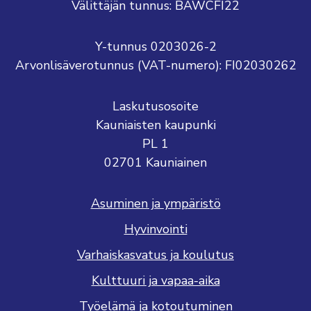
Välittäjän tunnus: BAWCFI22
Y-tunnus 0203026-2
Arvonlisäverotunnus (VAT-numero): FI02030262
Laskutusosoite
Kauniaisten kaupunki
PL 1
02701 Kauniainen
Asuminen ja ympäristö
Hyvinvointi
Varhaiskasvatus ja koulutus
Kulttuuri ja vapaa-aika
Työelämä ja kotoutuminen