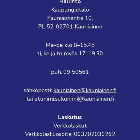
Hallinto
Kaupungintalo
Kauniaistentie 10,
PL 52, 02701 Kauniainen
Ma–pe klo 8–15.45
ti, ke ja to myös 17–19.30
puh. 09 50561
sähköposti:
kauniainen@kauniainen.fi
tai etunimi.sukunimi@kauniainen.fi
Laskutus
Verkkolaskut
Verkkolaskuosoite: 003702030262