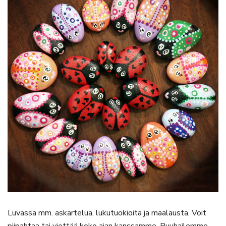
Luvassa mm. askartelua, lukutuokioita ja maalausta. Voit