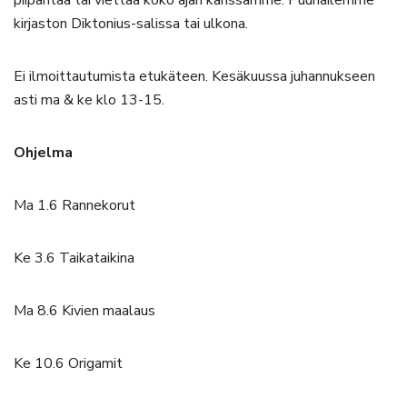
piipahtaa tai viettää koko ajan kanssamme. Puuhailemme
kirjaston Diktonius-salissa tai ulkona.
Ei ilmoittautumista etukäteen. Kesäkuussa juhannukseen
asti ma & ke klo 13-15.
Ohjelma
Ma 1.6 Rannekorut
Ke 3.6 Taikataikina
Ma 8.6 Kivien maalaus
Ke 10.6 Origamit