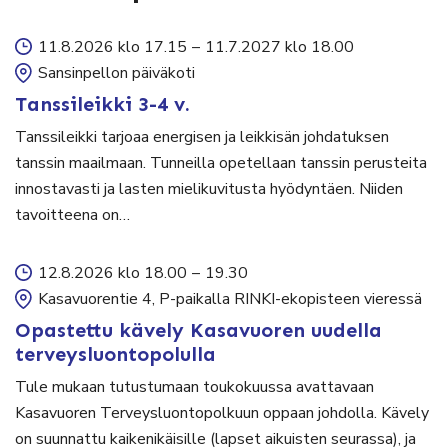
11.8.2026 klo 17.15
–
11.7.2027 klo 18.00
Sansinpellon päiväkoti
Tanssileikki 3-4 v.
Tanssileikki tarjoaa energisen ja leikkisän johdatuksen
tanssin maailmaan. Tunneilla opetellaan tanssin perusteita
innostavasti ja lasten mielikuvitusta hyödyntäen. Niiden
tavoitteena on…
12.8.2026 klo 18.00
–
19.30
Kasavuorentie 4, P-paikalla RINKI-ekopisteen vieressä
Opastettu kävely Kasavuoren uudella
terveysluontopolulla
Tule mukaan tutustumaan toukokuussa avattavaan
Kasavuoren Terveysluontopolkuun oppaan johdolla. Kävely
on suunnattu kaikenikäisille (lapset aikuisten seurassa), ja