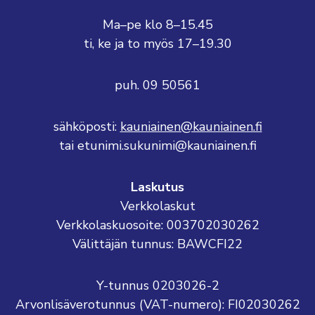
Ma–pe klo 8–15.45
ti, ke ja to myös 17–19.30
puh. 09 50561
sähköposti:
kauniainen@kauniainen.fi
tai etunimi.sukunimi@kauniainen.fi
Laskutus
Verkkolaskut
Verkkolaskuosoite: 003702030262
Välittäjän tunnus: BAWCFI22
Y-tunnus 0203026-2
Arvonlisäverotunnus (VAT-numero): FI02030262