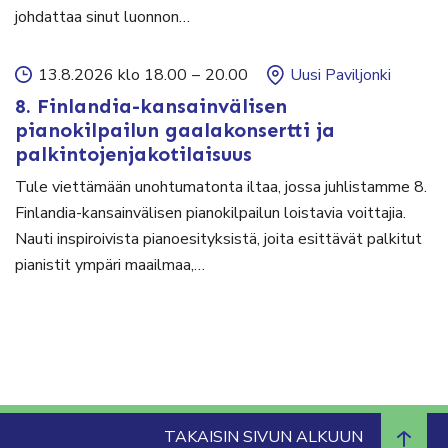
johdattaa sinut luonnon…
13.8.2026 klo 18.00
–
20.00
Uusi Paviljonki
8. Finlandia-kansainvälisen
pianokilpailun gaalakonsertti ja
palkintojenjakotilaisuus
Tule viettämään unohtumatonta iltaa, jossa juhlistamme 8.
Finlandia-kansainvälisen pianokilpailun loistavia voittajia.
Nauti inspiroivista pianoesityksistä, joita esittävät palkitut
pianistit ympäri maailmaa,…
TAKAISIN SIVUN ALKUUN