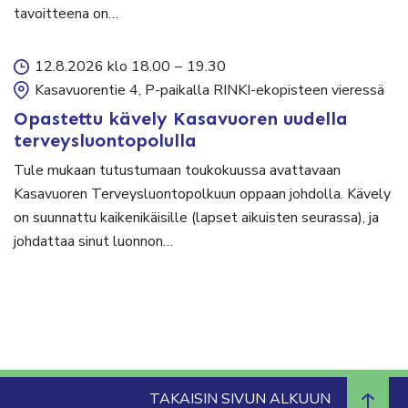
tavoitteena on…
12.8.2026 klo 18.00
–
19.30
Kasavuorentie 4, P-paikalla RINKI-ekopisteen vieressä
Opastettu kävely Kasavuoren uudella
terveysluontopolulla
Tule mukaan tutustumaan toukokuussa avattavaan
Kasavuoren Terveysluontopolkuun oppaan johdolla. Kävely
on suunnattu kaikenikäisille (lapset aikuisten seurassa), ja
johdattaa sinut luonnon…
TAKAISIN SIVUN ALKUUN