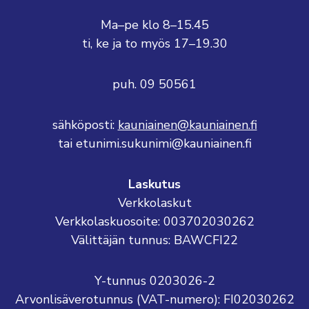
Ma–pe klo 8–15.45
ti, ke ja to myös 17–19.30
puh. 09 50561
sähköposti:
kauniainen@kauniainen.fi
tai etunimi.sukunimi@kauniainen.fi
Laskutus
Verkkolaskut
Verkkolaskuosoite: 003702030262
Välittäjän tunnus: BAWCFI22
Y-tunnus 0203026-2
Arvonlisäverotunnus (VAT-numero): FI02030262