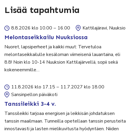
Lisää tapahtumia
8.8.2026 klo 10.00
–
16.00
Kattilajäravi, Nuuksio
Melontaseikkailu Nuuksiossa
Nuoret, lapsiperheet ja kaikki muut: Tervetuloa
melontaseikkailulle kesäloman viimeisenä lauantaina, eli
8.8! Noin klo 10-14 Nuuksion Kattilajärvellä, sopii sekä
kokeneemmille…
11.8.2026 klo 17.15
–
11.7.2027 klo 18.00
Sansinpellon päiväkoti
Tanssileikki 3-4 v.
Tanssileikki tarjoaa energisen ja leikkisän johdatuksen
tanssin maailmaan. Tunneilla opetellaan tanssin perusteita
innostavasti ja lasten mielikuvitusta hyödyntäen. Niiden