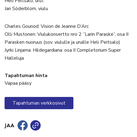
Heli Peitsalo, urut
Jan Söderblom, viulu
Charles Gounod: Vision de Jeanne D’Arc
Olli Mustonen: Viulukonsertto nro 2 ”Larin Paraske”, osa II
Parasken nuoruus (sov. viululle ja uruille Heli Peitsalo)
Jyrki Linjama: Hildegardiana: osa II Completorium Super
Halleluja
Tapahtuman hinta
Vapaa pääsy
Tapahtuman verkkosivut
JAA