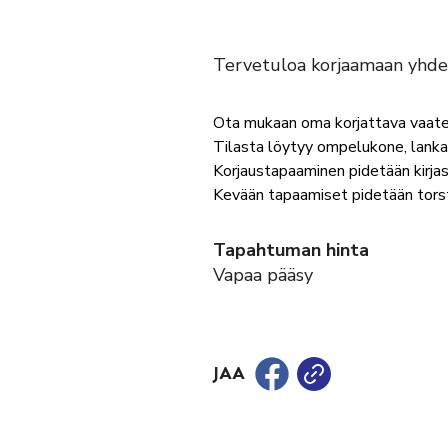
Tervetuloa korjaamaan yhdess
Ota mukaan oma korjattava vaate ta
Tilasta löytyy ompelukone, lankaa
Korjaustapaaminen pidetään kirjas
Kevään tapaamiset pidetään torstai
Tapahtuman hinta
Vapaa pääsy
JAA