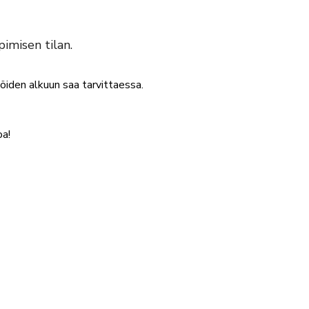
imisen tilan.
töiden alkuun saa tarvittaessa.
oa!