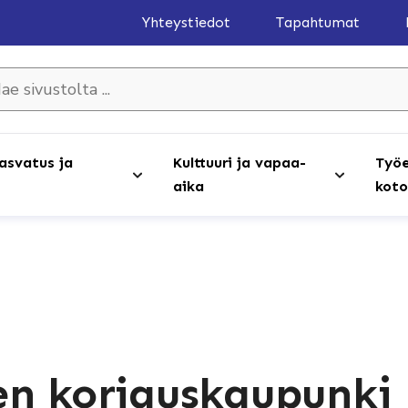
Yhteystiedot
Tapahtumat
olta ...
asvatus ja
Kulttuuri ja vapaa-
Työe
aika
koto
en korjauskaupunki