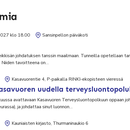
umia
2027 klo 18.00
Sansinpellon päiväkoti
leikkisän johdatuksen tanssin maailmaan. Tunneilla opetellaan tan
. Niiden tavoitteena on…
Kasavuorentie 4, P-paikalla RINKI-ekopisteen vieressä
asavuoren uudella terveysluontopolu
uussa avattavaan Kasavuoren Terveysluontopolkuun oppaan johd
seurassa), ja johdattaa sinut luonnon…
Kauniaisten kirjasto, Thurmaninaukio 6