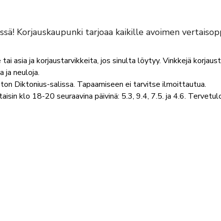
ä! Korjauskaupunki tarjoaa kaikille avoimen vertaisopp
i asia ja korjaustarvikkeita, jos sinulta löytyy. Vinkkejä korjaus
 ja neuloja.
ton Diktonius-salissa. Tapaamiseen ei tarvitse ilmoittautua.
sin klo 18-20 seuraavina päivinä: 5.3, 9.4, 7.5. ja 4.6. Tervetul