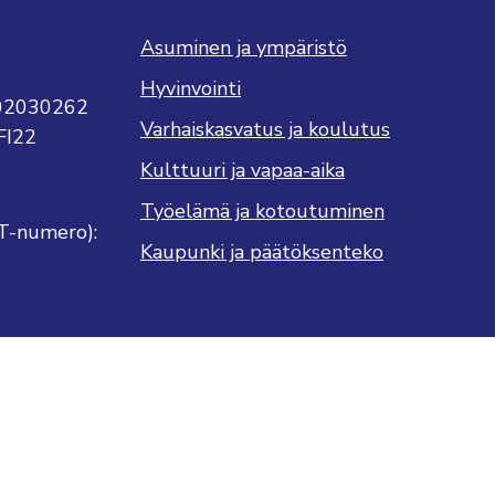
Asuminen ja ympäristö
Hyvinvointi
702030262
Varhaiskasvatus ja koulutus
FI22
Kulttuuri ja vapaa-aika
Työelämä ja kotoutuminen
T-numero):
Kaupunki ja päätöksenteko