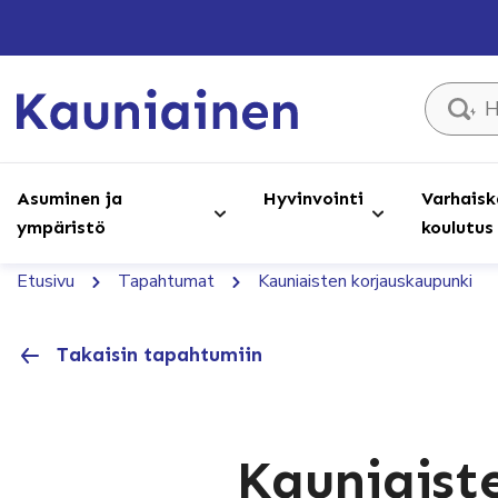
Hae sivust
Asuminen ja
Hyvinvointi
Varhaisk
ympäristö
koulutus
Etusivu
Tapahtumat
Kauniaisten korjauskaupunki
Takaisin tapahtumiin
Kauniaist