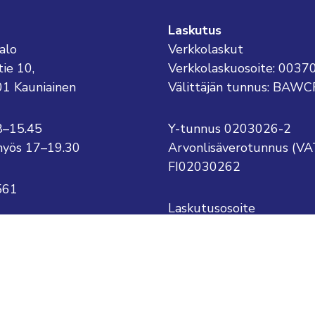
Laskutus
alo
Verkkolaskut
tie 10,
Verkkolaskuosoite: 003
01 Kauniainen
Välittäjän tunnus: BAWC
8–15.45
Y-tunnus 0203026-2
o myös 17–19.30
Arvonlisäverotunnus (VA
FI02030262
561
Laskutusosoite
Kauniaisten kaupunki
kauniainen@kauniainen.fi
PL 1
.sukunimi@kauniainen.fi
02701 Kauniainen