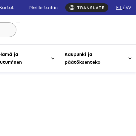
FI
SV
Kartat
Meille töihin
Hae
sivustolta
...
lämä ja
Kaupunki ja
utuminen
päätöksenteko