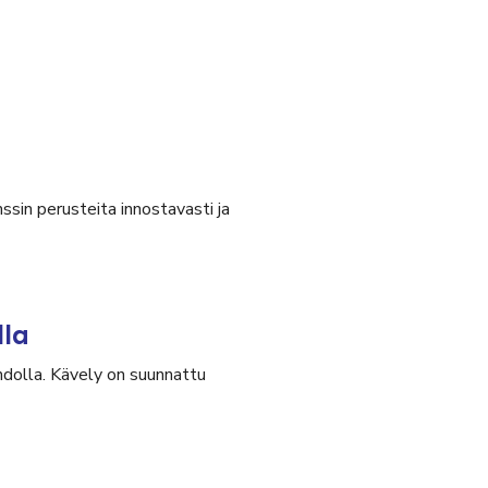
ssin perusteita innostavasti ja
lla
olla. Kävely on suunnattu