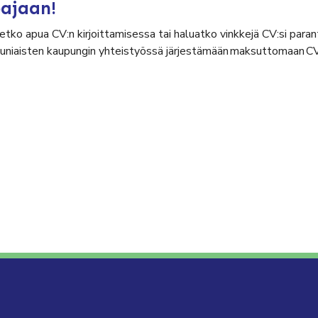
pajaan!
etko apua CV:n kirjoittamisessa tai haluatko vinkkejä CV:si par
auniaisten kaupungin yhteistyössä järjestämään maksuttomaan C