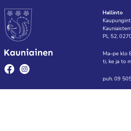
Hallinto
Kaupungint
Kauniaisten
PL 52, 027
Ma–pe klo 
ti, ke ja t
puh. 09 50
sähköposti:
tai etunimi