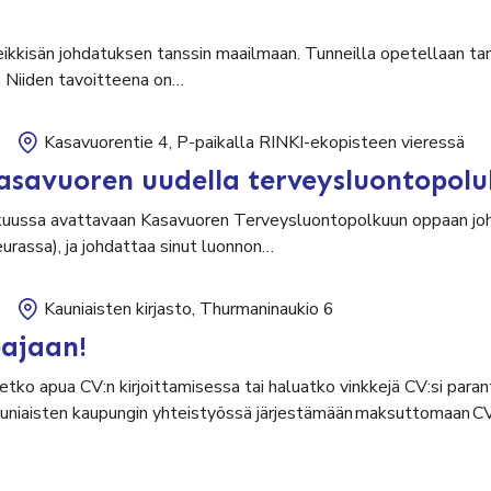
leikkisän johdatuksen tanssin maailmaan. Tunneilla opetellaan tan
. Niiden tavoitteena on…
Kasavuorentie 4, P-paikalla RINKI-ekopisteen vieressä
asavuoren uudella terveysluontopolu
uussa avattavaan Kasavuoren Terveysluontopolkuun oppaan johd
seurassa), ja johdattaa sinut luonnon…
Kauniaisten kirjasto, Thurmaninaukio 6
pajaan!
etko apua CV:n kirjoittamisessa tai haluatko vinkkejä CV:si par
auniaisten kaupungin yhteistyössä järjestämään maksuttomaan C