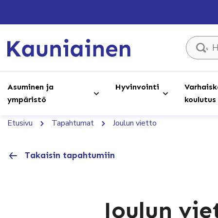
Hae sivust
Asuminen ja
Hyvinvointi
Varhaisk
ympäristö
koulutus
Etusivu
Tapahtumat
Joulun vietto
Takaisin tapahtumiin
Joulun vie