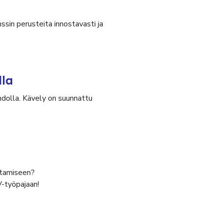
ssin perusteita innostavasti ja
lla
olla. Kävely on suunnattu
antamiseen?
V-työpajaan!