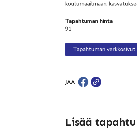
koulumaailmaan, kasvatuksee
Tapahtuman hinta
91
Tapahtuman verkkosivut
JAA
Lisää tapaht