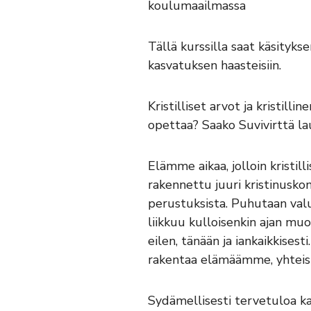
koulumaailmassa
Tällä kurssilla saat käsityk
kasvatuksen haasteisiin.
Kristilliset arvot ja kristil
opettaa? Saako Suvivirttä la
Elämme aikaa, jolloin kristil
rakennettu juuri kristinuskon
perustuksista. Puhutaan valuv
liikkuu kulloisenkin ajan mu
eilen, tänään ja iankaikkise
rakentaa elämäämme, yhtei
Sydämellisesti tervetuloa ka