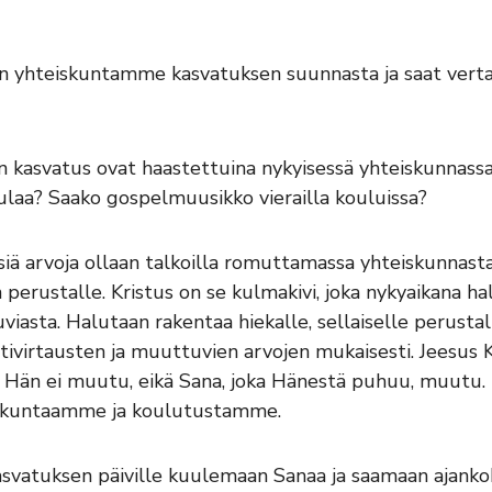
sen yhteiskuntamme kasvatuksen suunnasta ja saat vert
linen kasvatus ovat haastettuina nykyisessä yhteiskunna
ulaa? Saako gospelmuusikko vierailla kouluissa?
lisiä arvoja ollaan talkoilla romuttamassa yhteiskunnas
 perustalle. Kristus on se kulmakivi, joka nykyaikana h
iasta. Halutaan rakentaa hiekalle, sellaiselle perustal
otivirtausten ja muuttuvien arvojen mukaisesti. Jeesus 
sti. Hän ei muutu, eikä Sana, joka Hänestä puhuu, muutu.
skuntaamme ja koulutustamme.
svatuksen päiville kuulemaan Sanaa ja saamaan ajankoh