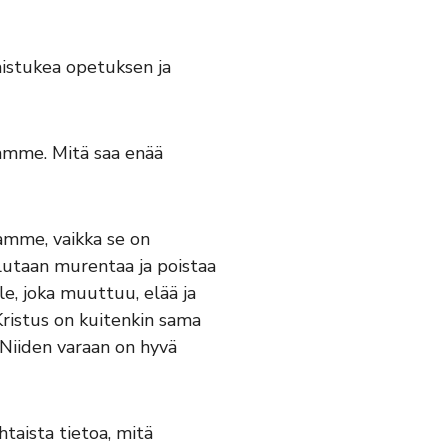
aistukea opetuksen ja
ssamme. Mitä saa enää
tamme, vaikka se on
alutaan murentaa ja poistaa
le, joka muuttuu, elää ja
Kristus on kuitenkin sama
 Niiden varaan on hyvä
taista tietoa, mitä