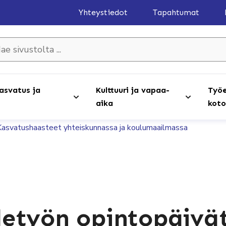
Yhteystiedot
Tapahtumat
olta ...
asvatus ja
Kulttuuri ja vapaa-
Työe
aika
koto
Kasvatushaasteet yhteiskunnassa ja koulumaailmassa
etyön opintopäivät