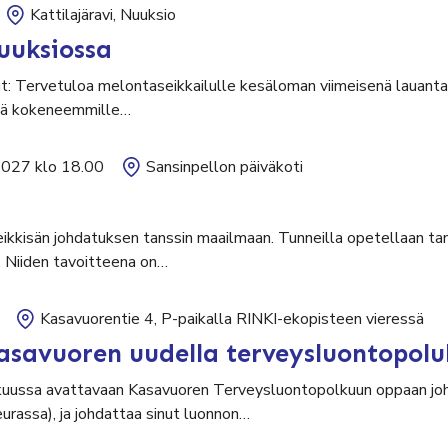
Kattilajäravi, Nuuksio
uuksiossa
ut: Tervetuloa melontaseikkailulle kesäloman viimeisenä lauantai
sekä kokeneemmille…
2027 klo 18.00
Sansinpellon päiväkoti
leikkisän johdatuksen tanssin maailmaan. Tunneilla opetellaan tan
. Niiden tavoitteena on…
Kasavuorentie 4, P-paikalla RINKI-ekopisteen vieressä
asavuoren uudella terveysluontopolu
uussa avattavaan Kasavuoren Terveysluontopolkuun oppaan johd
seurassa), ja johdattaa sinut luonnon…