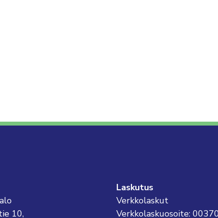
Laskutus
alo
Verkkolaskut
tie 10,
Verkkolaskuosoite: 003