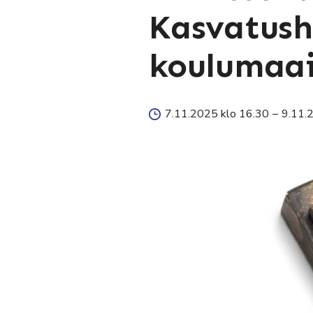
Kasvatush
koulumaa
7.11.2025 klo 16.30
–
9.11.