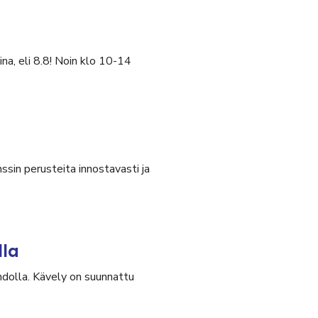
na, eli 8.8! Noin klo 10-14
ssin perusteita innostavasti ja
lla
olla. Kävely on suunnattu