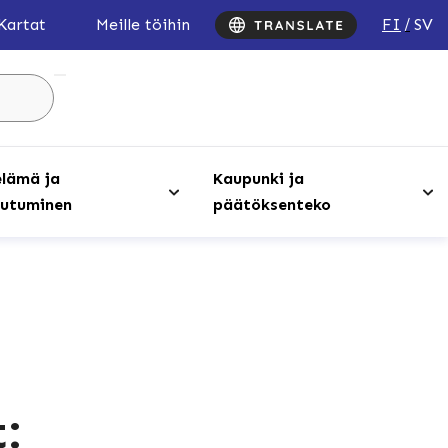
FI
SV
Kartat
Meille töihin
Hae
sivustolta
...
lämä ja
Kaupunki ja
utuminen
päätöksenteko
: