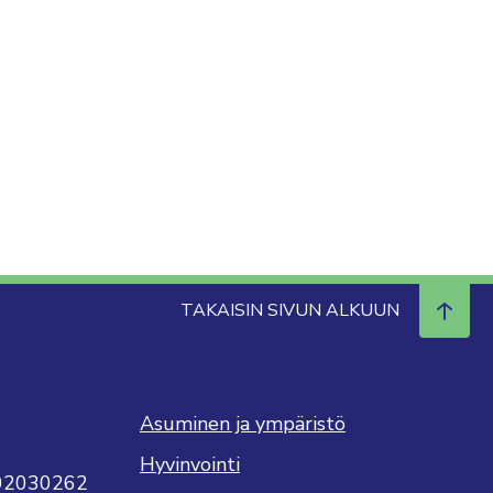
TAKAISIN SIVUN ALKUUN
Asuminen ja ympäristö
Hyvinvointi
702030262