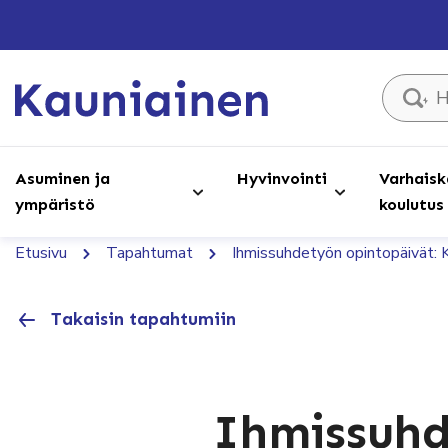
Hae sivust
Asuminen ja
Hyvinvointi
Varhaisk
ympäristö
koulutus
Etusivu
Tapahtumat
Ihmissuhdetyön opintopäivät: 
Takaisin tapahtumiin
Ihmissuhd