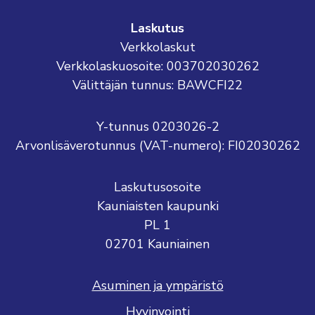
Laskutus
Verkkolaskut
Verkkolaskuosoite: 003702030262
Välittäjän tunnus: BAWCFI22
Y-tunnus 0203026-2
Arvonlisäverotunnus (VAT-numero): FI02030262
Laskutusosoite
Kauniaisten kaupunki
PL 1
02701 Kauniainen
Asuminen ja ympäristö
Hyvinvointi