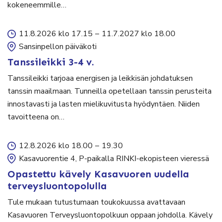
kokeneemmille…
11.8.2026 klo 17.15
–
11.7.2027 klo 18.00
Sansinpellon päiväkoti
Tanssileikki 3-4 v.
Tanssileikki tarjoaa energisen ja leikkisän johdatuksen
tanssin maailmaan. Tunneilla opetellaan tanssin perusteita
innostavasti ja lasten mielikuvitusta hyödyntäen. Niiden
tavoitteena on…
12.8.2026 klo 18.00
–
19.30
Kasavuorentie 4, P-paikalla RINKI-ekopisteen vieressä
Opastettu kävely Kasavuoren uudella
terveysluontopolulla
Tule mukaan tutustumaan toukokuussa avattavaan
Kasavuoren Terveysluontopolkuun oppaan johdolla. Kävely