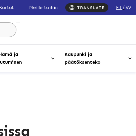
FI
SV
Kartat
Meille töihin
Hae
sivustolta
...
lämä ja
Kaupunki ja
utuminen
päätöksenteko
issa