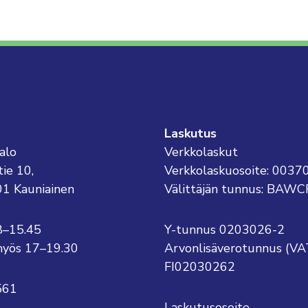
Laskutus
alo
Verkkolaskut
tie 10,
Verkkolaskuosoite: 003
01 Kauniainen
Välittäjän tunnus: BAWC
8–15.45
Y-tunnus 0203026-2
o myös 17–19.30
Arvonlisäverotunnus (VA
FI02030262
561
Laskutusosoite