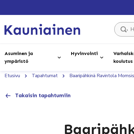
Hae sivust
Asuminen ja
Hyvinvointi
Varhaisk
ympäristö
koulutus
Etusivu
Tapahtumat
Baaripähkinä Ravintola Momsi
Takaisin tapahtumiin
Baaripähk