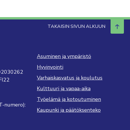
TAKAISIN SIVUN ALKUUN
Asuminen ja ympäristö
Hyvinvointi
702030262
Varhaiskasvatus ja koulutus
FI22
Kulttuuri ja vapaa-aika
Työelämä ja kotoutuminen
T-numero):
Kaupunki ja päätöksenteko