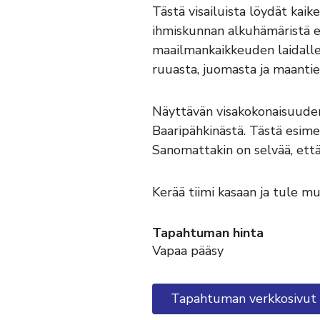
Tästä visailuista löydät kaik
ihmiskunnan alkuhämäristä et
maailmankaikkeuden laidalle 
ruuasta, juomasta ja maantie
Näyttävän visakokonaisuuden 
Baaripähkinästä. Tästä esime
Sanomattakin on selvää, että
Kerää tiimi kasaan ja tule m
Tapahtuman hinta
Vapaa pääsy
Tapahtuman verkkosivut