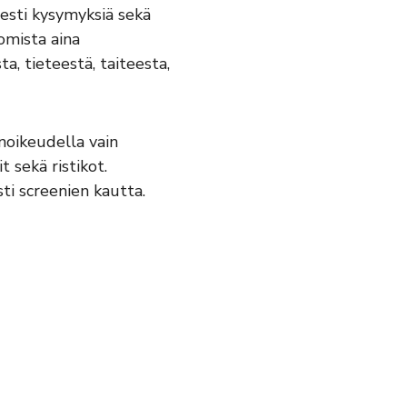
sesti kysymyksiä sekä
omista aina
, tieteestä, taiteesta,
noikeudella vain
 sekä ristikot.
ti screenien kautta.