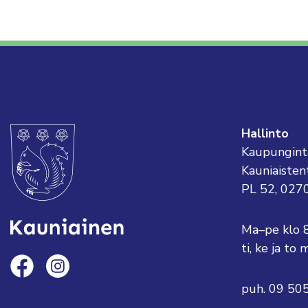
Hallinto
Kaupungint
Kauniaisten
PL 52, 027
Ma–pe klo 
ti, ke ja t
puh. 09 50