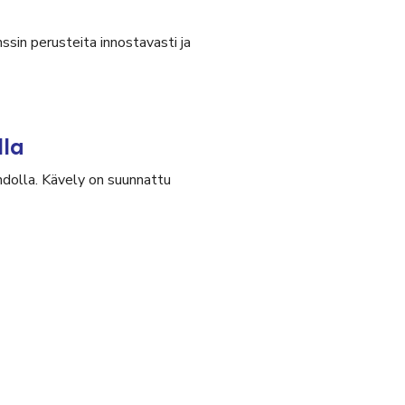
ssin perusteita innostavasti ja
lla
olla. Kävely on suunnattu