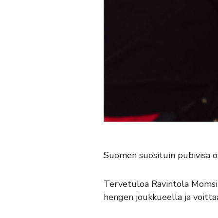
Suomen suosituin pubivisa on
Tervetuloa Ravintola Momsin v
hengen joukkueella ja voittaa