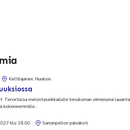
umia
Kattilajäravi, Nuuksio
uuksiossa
ut: Tervetuloa melontaseikkailulle kesäloman viimeisenä lauantai
sekä kokeneemmille…
2027 klo 18.00
Sansinpellon päiväkoti