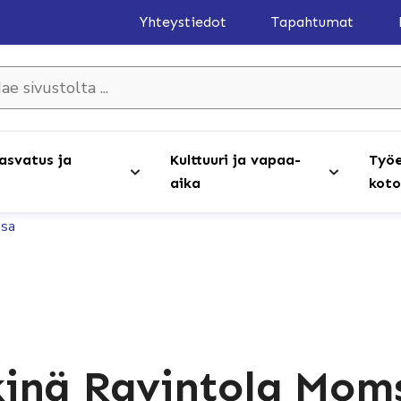
Yhteystiedot
Tapahtumat
olta ...
asvatus ja
Kulttuuri ja vapaa-
Työe
aika
koto
ssa
inä Ravintola Moms