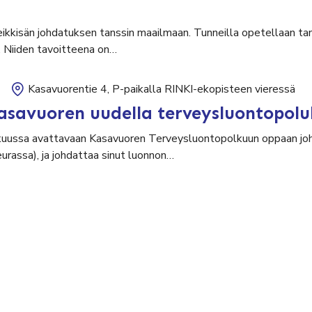
leikkisän johdatuksen tanssin maailmaan. Tunneilla opetellaan tan
. Niiden tavoitteena on…
Kasavuorentie 4, P-paikalla RINKI-ekopisteen vieressä
asavuoren uudella terveysluontopolu
uussa avattavaan Kasavuoren Terveysluontopolkuun oppaan johd
seurassa), ja johdattaa sinut luonnon…