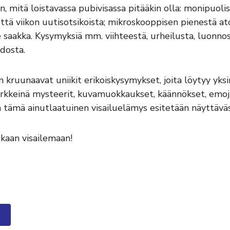
en, mitä loistavassa pubivisassa pitääkin olla: monipuoli
tä viikon uutisotsikoista; mikroskooppisen pienestä at
saakka. Kysymyksiä mm. viihteestä, urheilusta, luonnosta
dosta.
kruunaavat uniikit erikoiskysymykset, joita löytyy yksi
rkkeinä mysteerit, kuvamuokkaukset, käännökset, emojit
 tämä ainutlaatuinen visailuelämys esitetään näyttäväs
ukaan visailemaan!