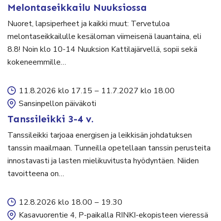
Melontaseikkailu Nuuksiossa
Nuoret, lapsiperheet ja kaikki muut: Tervetuloa
melontaseikkailulle kesäloman viimeisenä lauantaina, eli
8.8! Noin klo 10-14 Nuuksion Kattilajärvellä, sopii sekä
kokeneemmille…
11.8.2026 klo 17.15
–
11.7.2027 klo 18.00
Sansinpellon päiväkoti
Tanssileikki 3-4 v.
Tanssileikki tarjoaa energisen ja leikkisän johdatuksen
tanssin maailmaan. Tunneilla opetellaan tanssin perusteita
innostavasti ja lasten mielikuvitusta hyödyntäen. Niiden
tavoitteena on…
12.8.2026 klo 18.00
–
19.30
Kasavuorentie 4, P-paikalla RINKI-ekopisteen vieressä