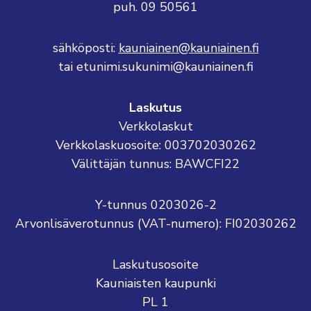
puh. 09 50561
sähköposti:
kauniainen@kauniainen.fi
tai etunimi.sukunimi@kauniainen.fi
Laskutus
Verkkolaskut
Verkkolaskuosoite: 003702030262
Välittäjän tunnus: BAWCFI22
Y-tunnus 0203026-2
Arvonlisäverotunnus (VAT-numero): FI02030262
Laskutusosoite
Kauniaisten kaupunki
PL 1