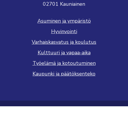
02701 Kauniainen
Asuminen ja ympäristö
Hyvinvointi
Varhaiskasvatus ja koulutus
Kulttuuri ja vapaa-aika
Työelämä ja kotoutuminen
Kaupunki ja päätöksenteko
Saavutettavuusseloste
Tietosuojaseloste
Näytä evästeasetukseni