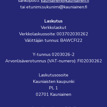
sähköposti:
kauniainen@kauniainen.fi
tai etunimi.sukunimi@kauniainen.fi
Laskutus
Verkkolaskut
Verkkolaskuosoite: 003702030262
Välittäjän tunnus: BAWCFI22
Y-tunnus 0203026-2
Arvonlisäverotunnus (VAT-numero): FI02030262
Laskutusosoite
Kauniaisten kaupunki
PL 1
02701 Kauniainen