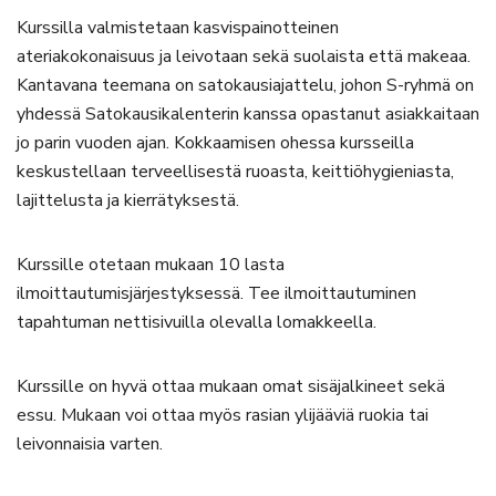
Kurssilla valmistetaan kasvispainotteinen
ateriakokonaisuus ja leivotaan sekä suolaista että makeaa.
Kantavana teemana on satokausiajattelu, johon S-ryhmä on
yhdessä Satokausikalenterin kanssa opastanut asiakkaitaan
jo parin vuoden ajan. Kokkaamisen ohessa kursseilla
keskustellaan terveellisestä ruoasta, keittiöhygieniasta,
lajittelusta ja kierrätyksestä.
Kurssille otetaan mukaan 10 lasta
ilmoittautumisjärjestyksessä. Tee ilmoittautuminen
tapahtuman nettisivuilla olevalla lomakkeella.
Kurssille on hyvä ottaa mukaan omat sisäjalkineet sekä
essu. Mukaan voi ottaa myös rasian ylijääviä ruokia tai
leivonnaisia varten.