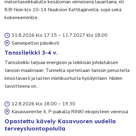
melontaseikkailulle kesäloman viimeisenä lauantaina, eli
8.8! Noin klo 10-14 Nuuksion Kattilajärvellä, sopii sekä
kokeneemmille…
11.8.2026 klo 17.15
–
11.7.2027 klo 18.00
Sansinpellon päiväkoti
Tanssileikki 3-4 v.
Tanssileikki tarjoaa energisen ja leikkisän johdatuksen
tanssin maailmaan. Tunneilla opetellaan tanssin perusteita
innostavasti ja lasten mielikuvitusta hyödyntäen. Niiden
tavoitteena on…
12.8.2026 klo 18.00
–
19.30
Kasavuorentie 4, P-paikalla RINKI-ekopisteen vieressä
Opastettu kävely Kasavuoren uudella
terveysluontopolulla