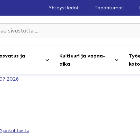
Yhteystiedot
Tapahtumat
olta ...
asvatus ja
Kulttuuri ja vapaa-
Työe
aika
koto
3.07.2026
Ajankohtaista