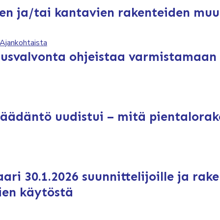
ten ja/tai kantavien rakenteiden mu
Ajankohtaista
nusvalvonta ohjeistaa varmistamaan 
äädäntö uudistui – mitä pientalorak
ri 30.1.2026 suunnittelijoille ja ra
lien käytöstä