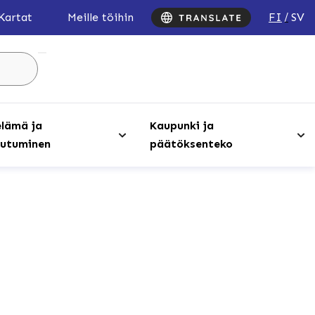
FI
SV
Kartat
Meille töihin
Hae
sivustolta
...
lämä ja
Kaupunki ja
utuminen
päätöksenteko