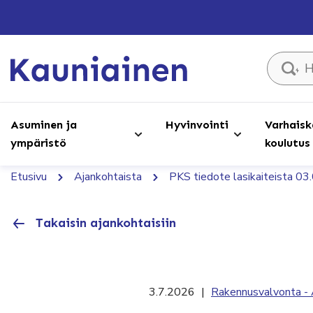
Hae sivust
Asuminen ja
Hyvinvointi
Varhaisk
ympäristö
koulutus
Etusivu
Ajankohtaista
PKS tiedote lasikaiteista 0
Takaisin ajankohtaisiin
3.7.2026
|
Rakennusvalvonta - 