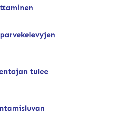
uttaminen
parvekelevyjen
entajan tulee
kentamisluvan