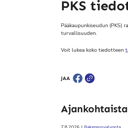
PKS tiedot
Pääkaupunkiseudun (PKS) ra
turvallisuuden.
Voit lukea koko tiedotteen
t
JAA
Ajankohtaista
7.8.2026
|
Rakennusvalvonta