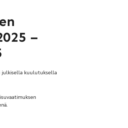
nen
2025 –
5
julkisella kuulutuksella
aisuvaatimuksen
enä.