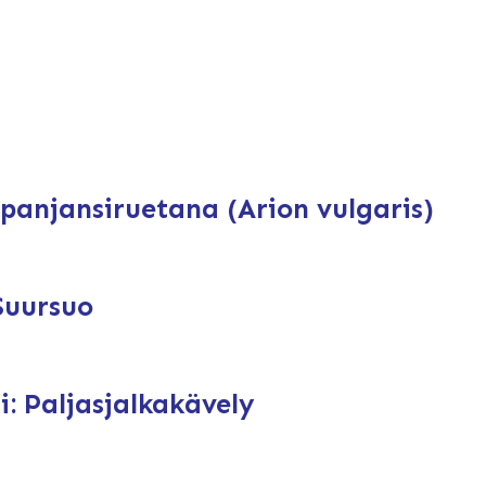
Espanjansiruetana (Arion vulgaris)
Suursuo
i: Paljasjalkakävely