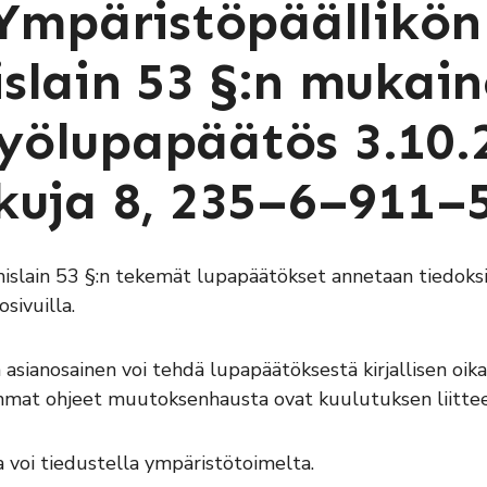
 Ympäristöpäällikön
slain 53 §:n mukai
ölupapäätös 3.10.
kuja 8, 235–6–911–
islain 53 §:n tekemät lupapäätökset annetaan tiedoksi 
sivuilla.
sianosainen voi tehdä lupapäätöksestä kirjallisen oik
mmat ohjeet muutoksenhausta ovat kuulutuksen liitte
a voi tiedustella ympäristötoimelta.