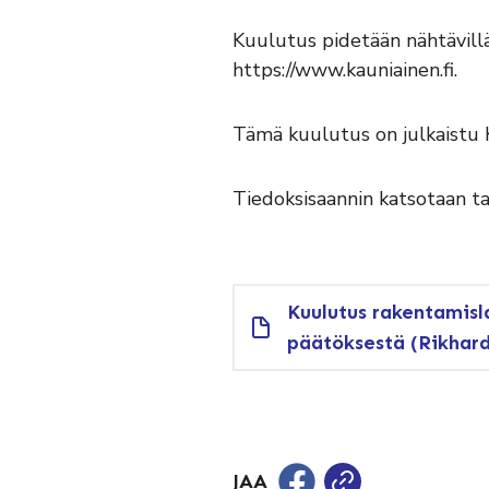
Kuulutus pidetään nähtävillä
https://www.kauniainen.fi.
Tämä kuulutus on julkaistu 
Tiedoksisaannin katsotaan t
Kuulutus rakentamisl
päätöksestä (Rikhard
JAA