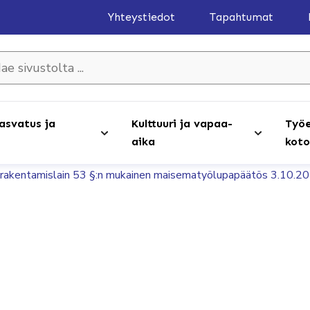
Yhteystiedot
Tapahtumat
olta ...
asvatus ja
Kulttuuri ja vapaa-
Työe
aika
koto
n rakentamislain 53 §:n mukainen maisematyölupapäätös 3.10.2