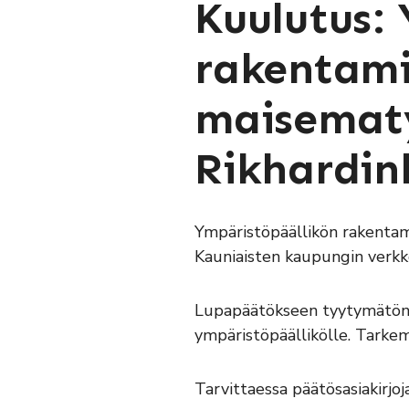
Kuulutus:
rakentami
maisematy
Rikhardin
Ympäristöpäällikön rakentam
Kauniaisten kaupungin verkko
Lupapäätökseen tyytymätön a
ympäristöpäällikölle. Tarke
Tarvittaessa päätösasiakirjoj