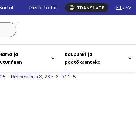
FI
SV
Kartat
Meille töihin
Hae
sivustolta
...
lämä ja
Kaupunki ja
utuminen
päätöksenteko
025 – Rikhardinkuja 8, 235–6–911–5